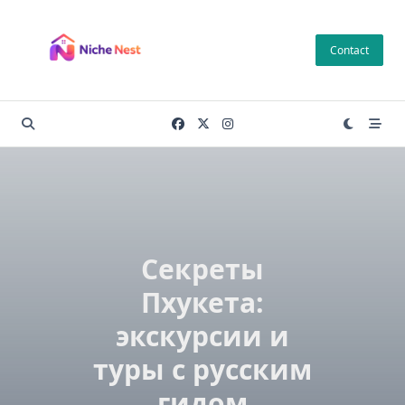
Skip
to
Contact
content
Секреты
Пхукета:
экскурсии и
туры с русским
гидом