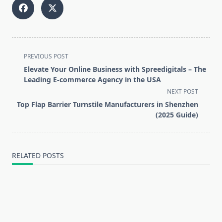
<span
PREVIOUS POST
class="nav-
Elevate Your Online Business with Spreedigitals – The
subtitle
Leading E-commerce Agency in the USA
screen-
NEXT POST
reader-
Top Flap Barrier Turnstile Manufacturers in Shenzhen
text">Page</span>
(2025 Guide)
RELATED POSTS