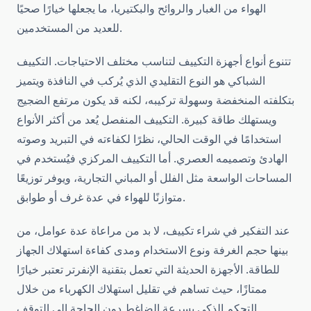
الهواء من الغبار والروائح والبكتيريا، ما يجعلها خيارًا صحيًا
للعديد من المستخدمين.
تتنوع أنواع أجهزة التكييف لتناسب مختلف الاحتياجات. التكييف
الشباكي هو النوع التقليدي الذي يُركب في النافذة ويتميز
بتكلفته المنخفضة وسهولة تركيبه، لكنه قد يكون مرتفع الضجيج
ويستهلك طاقة كبيرة. التكييف المنفصل يُعد من أكثر الأنواع
استخدامًا في الوقت الحالي، نظرًا لكفاءته في التبريد وصوته
الهادئ وتصميمه العصري. أما التكييف المركزي فيُستخدم في
المساحات الواسعة مثل الفلل أو المباني التجارية، ويوفر توزيعًا
متوازنًا للهواء في عدة غرف أو طوابق.
عند التفكير في شراء تكييف، لا بد من مراعاة عدة عوامل، من
بينها حجم الغرفة ونوع الاستخدام ومدى كفاءة استهلاك الجهاز
للطاقة. الأجهزة الحديثة التي تعمل بتقنية الإنفرتر تعتبر خيارًا
ممتازًا، حيث تساهم في تقليل استهلاك الكهرباء من خلال
التحكم الذكي بسرعة الضاغط دون الحاجة إلى التوقف