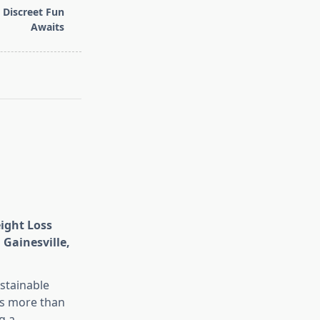
 Discreet Fun
Awaits
eight Loss
 Gainesville,
stainable
is more than
g a
...