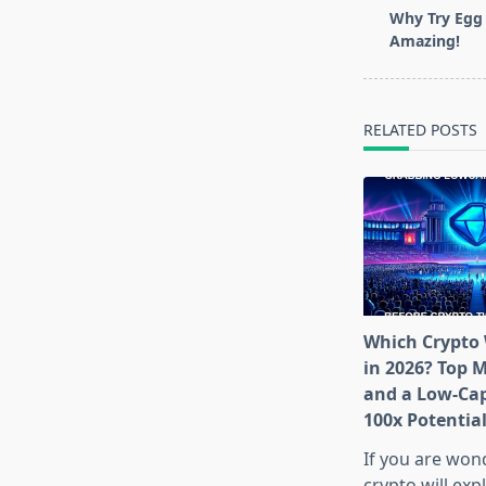
class="nav-
Why Try Egg 
subtitle
Amazing!
screen-
reader-
text">Page</s
RELATED POSTS
Which Crypto 
in 2026? Top 
and a Low-Cap
100x Potentia
If you are won
crypto will exp