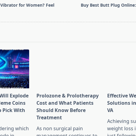
Vibrator for Women? Feel
Buy Best Butt Plug Online:
pan>
Will Explode
Prolozone & Prolotherapy
Effective W
Meme Coins
Cost and What Patients
Solutions in
 Pick With
Should Know Before
VA
l
Treatment
Achieving su
dering which
As non surgical pain
weight loss 
lode in
management continues to
just followin