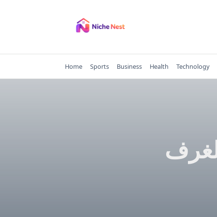
Skip
to
content
Home
Sports
Business
Health
Technology
لغرف