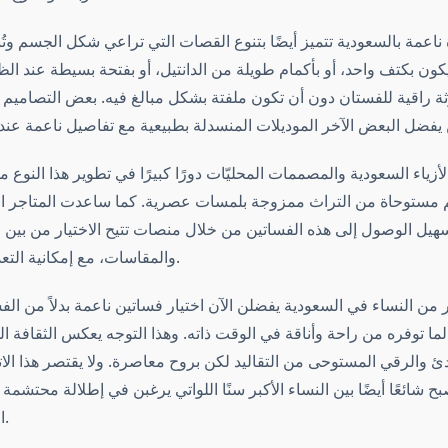
اعمة بالسعودية تتميز أيضًا بتنوع القصات التي تراعي شكل الجسم وتُ
يكون بكتف واحد، أو بأكمام طويلة من الدانتيل، أو بفتحة بسيطة عند الظ
ة راقية للفستان دون أن تكون ملفتة بشكل مبالغ فيه. بعض التصاميم تع
أزياء السعودية والمصممات المحليّات دورًا كبيرًا في تطوير هذا النوع 
 مستوحاة من التراث ممزوجة بلمسات عصرية. كما ساعدت المتاجر الإل
هيل الوصول إلى هذه الفساتين من خلال منصات تتيح الاختيار من بين
والمقاسات، مع إمكانية التعديل حسب الطلب.
ير من النساء في السعودية يفضلن الآن اختيار فساتين ناعمة بدلاً من ال
، لما توفره من راحة وأناقة في الوقت ذاته. وهذا التوجه يعكس الثقافة ا
دئ والرقي المستوحى من التقاليد لكن بروح معاصرة. ولا يقتصر هذا الا
شائعًا أيضًا بين النساء الأكبر سنًا اللواتي يرغبن في إطلالة محتشم
الوقت أنيقة ولافتة.