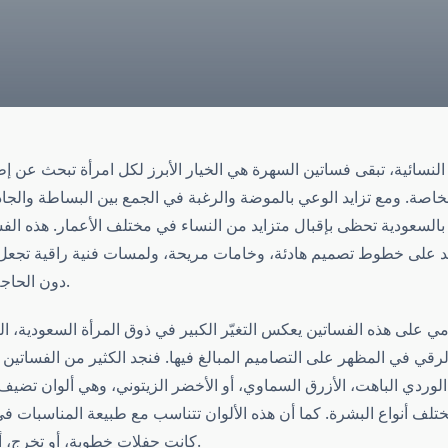
 النسائية، تبقى فساتين السهرة هي الخيار الأبرز لكل امرأة تبحث عن إط
خاصة. ومع تزايد الوعي بالموضة والرغبة في الجمع بين البساطة والجاذ
السعودية تحظى بإقبال متزايد من النساء في مختلف الأعمار. هذه الف
مد على خطوط تصميم هادئة، وخامات مريحة، ولمسات فنية راقية تجعل ا
دون الحاجة إلى بهرجة زائدة.
مي على هذه الفساتين يعكس التغيّر الكبير في ذوق المرأة السعودية،
لرقي في المظهر على التصاميم المبالغ فيها. فنجد الكثير من الفساتين ت
الوردي الباهت، الأزرق السماوي، أو الأخضر الزيتوني، وهي ألوان تضيف طابع
لف أنواع البشرة. كما أن هذه الألوان تتناسب مع طبيعة المناسبات ف
كانت حفلات خطوبة، أو تخرج، أو مناسبات عائلية.