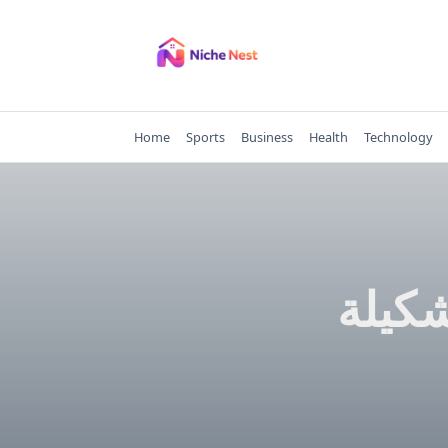
Skip
to
content
Home
Sports
Business
Health
Technology
شكيلة