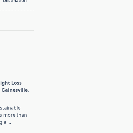
Destination
eight Loss
 Gainesville,
stainable
is more than
g a
...