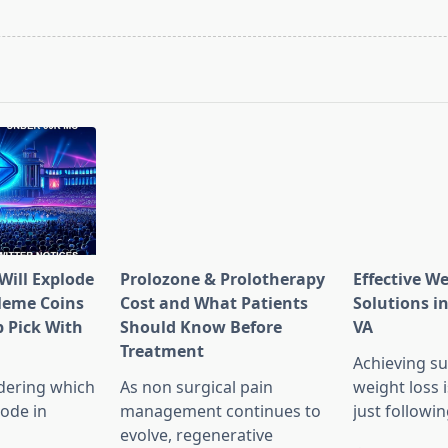
pan>
Will Explode
Prolozone & Prolotherapy
Effective W
Meme Coins
Cost and What Patients
Solutions in
 Pick With
Should Know Before
VA
l
Treatment
Achieving su
dering which
As non surgical pain
weight loss 
lode in
management continues to
just followin
evolve, regenerative