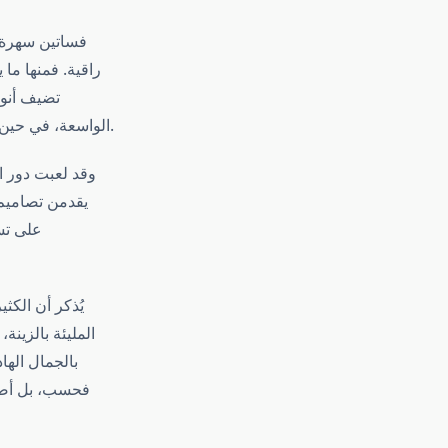
فساتين سهرة ن
راقية. فمنها ما 
تضيف أنوث
الواسعة، في حين يفضل البعض الآخر الموديلات المنسدلة بطبيعية مع تفاصيل ناعمة عند الخصر أو الأكمام.
وقد لعبت دور ال
يقدمن تصاميم
على تس
يُذكر أن الكث
المليئة بالزينة
بالجمال الها
فحسب، بل أصبح 