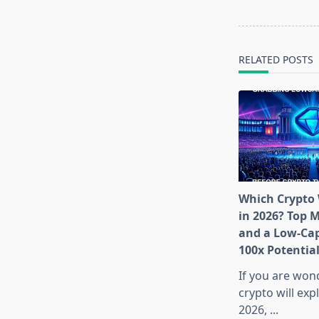
subtitle
screen-
reader-
text">Page</s
RELATED POSTS
Which Crypto 
in 2026? Top 
and a Low-Cap
100x Potentia
If you are won
crypto will exp
2026,
...