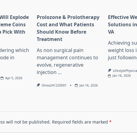
Will Explode
Prolozone & Prolotherapy
Effective W
Meme Coins
Cost and What Patients
Solutions in
 Pick With
Should Know Before
VA
l
Treatment
Achieving su
dering which
As non surgical pain
weight loss 
lode in
management continues to
just followin
evolve, regenerative
LifestylePhysici
injection
...
Jan 16, 2026
Apr 5, 2026
Olivia241220001
Jan 16, 2026
ss will not be published.
Required fields are marked
*