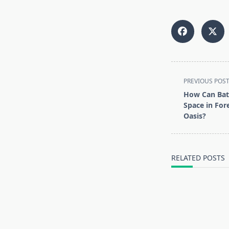
<span
PREVIOUS POS
class="nav-
How Can Bat
subtitle
Space in For
screen-
Oasis?
reader-
text">Page</s
RELATED POSTS