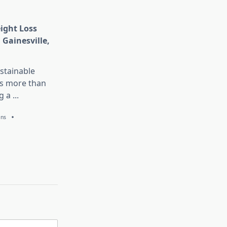
eight Loss
 Gainesville,
stainable
is more than
g a
...
ans