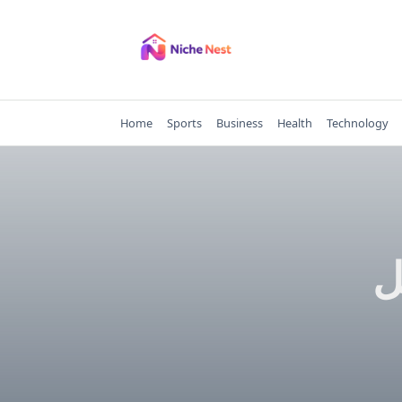
Skip
to
content
Home
Sports
Business
Health
Technology
أقل