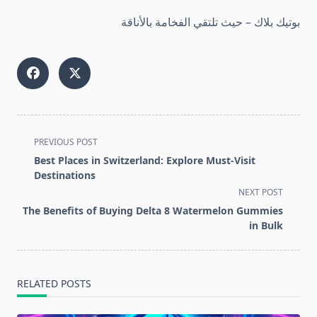
بوتيك بلاك – حيث تلتقي الفخامة بالأناقة
<span
PREVIOUS POST
class="nav-
Best Places in Switzerland: Explore Must-Visit
subtitle
Destinations
screen-
NEXT POST
reader-
The Benefits of Buying Delta 8 Watermelon Gummies
text">Page</span>
in Bulk
RELATED POSTS