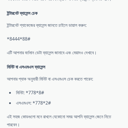
ইন্টারনেট ব্যালেন্স চেক
ইন্টারনেট প্যাকেজের ব্যালেন্স জানতে চাইলে ডায়াল করুন:
*8444*88#
এটি আপনার বর্তমান ডেটা ব্যালেন্স জানাবে এবং মেয়াদও দেখাবে।
মিনিট বা এসএমএস ব্যালেন্স
আপনার প্যাক অনুযায়ী মিনিট বা এসএমএস চেক করতে পারেন:
মিনিট: *778*8#
এসএমএস: *778*2#
এই সহজ কোডগুলো মনে রাখলে যেকোনো সময় আপনি ব্যালেন্স জেনে নিতে
পারবেন।