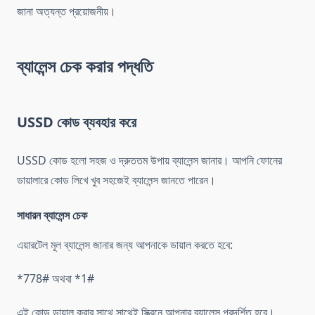
জানা অত্যন্ত প্রয়োজনীয়।
ব্যালেন্স চেক করার পদ্ধতি
USSD কোড ব্যবহার করে
USSD কোড হলো সহজ ও দ্রুততম উপায় ব্যালেন্স জানার। আপনি ফোনের
ডায়ালারে কোড লিখে খুব সহজেই ব্যালেন্স জানতে পারেন।
সাধারন ব্যালেন্স চেক
এয়ারটেল মূল ব্যালেন্স জানার জন্য আপনাকে ডায়াল করতে হবে:
*778# অথবা *1#
এই কোড ডায়াল করার সাথে সাথেই স্ক্রিনে আপনার ব্যালেন্স প্রদর্শিত হবে।