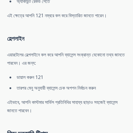
অ্যাকাউন্ট রেকর্ড পেতে
এই ক্ষেত্রে আপনি 121 নম্বরে কল করে বিস্তারিত জানতে পারেন।
হেল্পলাইন
এয়ারটেলের হেল্পলাইনে কল করে আপনি ব্যালেন্স সংক্রান্ত যেকোনো তথ্য জানতে
পারবেন। এর জন্য:
ডায়াল করুন 121
তারপর মেনু অনুযায়ী ব্যালেন্স চেক অপশন নির্বাচন করুন
এইভাবে, আপনি কাস্টমার সার্ভিস প্রতিনিধির সাহায্য ছাড়াও সহজেই ব্যালেন্স
জানতে পারবেন।