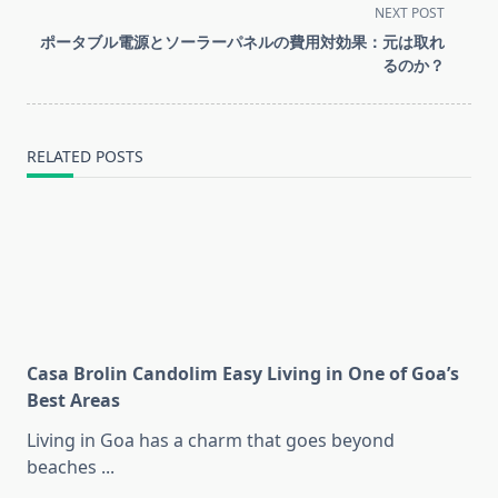
subtitle
NEXT POST
screen-
ポータブル電源とソーラーパネルの費用対効果：元は取れ
reader-
るのか？
text">Page</span>
RELATED POSTS
Casa Brolin Candolim Easy Living in One of Goa’s
Best Areas
Living in Goa has a charm that goes beyond
beaches
...