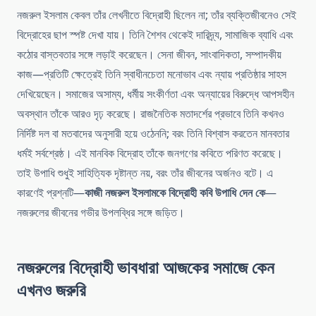
নজরুল ইসলাম কেবল তাঁর লেখনীতে বিদ্রোহী ছিলেন না; তাঁর ব্যক্তিজীবনেও সেই
বিদ্রোহের ছাপ স্পষ্ট দেখা যায়। তিনি শৈশব থেকেই দারিদ্র্য, সামাজিক ব্যাধি এবং
কঠোর বাস্তবতার সঙ্গে লড়াই করেছেন। সেনা জীবন, সাংবাদিকতা, সম্পাদকীয়
কাজ—প্রতিটি ক্ষেত্রেই তিনি স্বাধীনচেতা মনোভাব এবং ন্যায় প্রতিষ্ঠার সাহস
দেখিয়েছেন। সমাজের অসাম্য, ধর্মীয় সংকীর্ণতা এবং অন্যায়ের বিরুদ্ধে আপসহীন
অবস্থান তাঁকে আরও দৃঢ় করেছে। রাজনৈতিক মতাদর্শের প্রভাবে তিনি কখনও
নির্দিষ্ট দল বা মতবাদের অনুসারী হয়ে ওঠেননি; বরং তিনি বিশ্বাস করতেন মানবতার
ধর্মই সর্বশ্রেষ্ঠ। এই মানবিক বিদ্রোহ তাঁকে জনগণের কবিতে পরিণত করেছে।
তাই উপাধি শুধুই সাহিত্যিক দৃষ্টান্ত নয়, বরং তাঁর জীবনের অর্জনও বটে। এ
কারণেই প্রশ্নটি—
কাজী নজরুল ইসলামকে বিদ্রোহী কবি উপাধি দেন কে
—
নজরুলের জীবনের গভীর উপলব্ধির সঙ্গে জড়িত।
নজরুলের বিদ্রোহী ভাবধারা আজকের সমাজে কেন
এখনও জরুরি