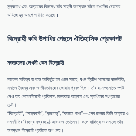
মূল্যবোধ এবং অন্যায়ের বিরুদ্ধে তাঁর সাহসী অবস্থান তাঁকে বাঙালির চেতনার
অবিচ্ছেদ্য অংশে পরিণত করেছে।
বিদ্রোহী কবি উপাধির পেছনে ঐতিহাসিক প্রেক্ষাপট
নজরুলের লেখনী কেন বিদ্রোহী
নজরুল সাহিত্য জগতে আবির্ভূত হন এমন সময়ে, যখন ব্রিটিশ শাসনের দমননীতি,
সমাজে বৈষম্য এবং জাতীয়তাবাদের জোয়ার প্রবল ছিল। তাঁর রচনাগুলোতে স্পষ্ট
দেখা যায় শোষণবিরোধী প্রতিবাদ, মানবতার আহ্বান এবং স্বাধিকার সংগ্রামের
ঢেউ।
“বিদ্রোহী”, “সাম্যবাদী”, “ধূমকেতু”, “কামাল পাশা”—এসব রচনায় তিনি অন্যায় ও
দমননীতির বিরুদ্ধে বজ্রকণ্ঠে আওয়াজ তোলেন। ফলে সাহিত্য ও সমাজে তাঁর
অবস্থান বিদ্রোহী প্রতীকে রূপ নেয়।