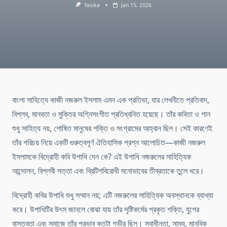
Yasika
Jan 15, 2026
বাংলা সাহিত্যে কাজী নজরুল ইসলাম এমন এক প্রতিভা, যার লেখনীতে প্রতিবাদ,
বিপ্লব, মানবতা ও মুক্তির অগ্নিসংগীত প্রতিধ্বনিত হয়েছে। তাঁর কবিতা ও গান
শুধু সাহিত্য নয়, শোষিত মানুষের শক্তি ও সংগ্রামের আহ্বান ছিল। সেই কারণেই
তাঁর পরিচয় নিয়ে একটি গুরুত্বপূর্ণ ঐতিহাসিক প্রশ্ন আলোচিত—কাজী নজরুল
ইসলামকে বিদ্রোহী কবি উপাধি দেন কে? এই উপাধি নজরুলের সাহিত্যিক
আন্দোলন, বিপ্লবী সত্তা এবং ব্রিটিশবিরোধী মনোভাবের তীব্রতাকে তুলে ধরে।
বিদ্রোহী কবির উপাধি শুধু সম্মান নয়; এটি নজরুলের সাহিত্যিক অবস্থানকে ব্যাখ্যা
করে। উপাধিটির উৎস জানলে বোঝা যায় তাঁর সৃষ্টিকর্মের প্রকৃত শক্তি, যুগের
বাস্তবতা এবং সমাজে তাঁর প্রভাব কতটা গভীর ছিল। স্বাধীনতা, সাম্য, মানবিক