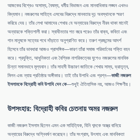
আজকের বিশ্বেও অসাম্য, বৈষম্য, ধর্মীয় বিভাজন এবং মানবাধিকার লঙ্ঘন এখনও
বিদ্যমান। নজরুলের সাহিত্য এসবের বিরুদ্ধে মানবতার দৃঢ় অবস্থানকে স্মরণ
করিয়ে দেয়। তাঁর লেখা আমাদের শেখায় যে অন্যায়ের বিরুদ্ধে নীরব থাকা মানেই
অন্যায়কে শক্তিশালী করা। স্বাধীনতার শত বছর পরেও তাঁর বাক্য, কবিতা এবং
গান মানুষকে সত্যের পথে দাঁড়াতে অনুপ্রাণিত করে। তরুণ প্রজন্মের আদর্শ
হিসেবে তাঁর ভাবধারা আজও প্রাসঙ্গিক—কারণ তাঁরা সমাজ পরিবর্তনের শক্তি বহন
করে। প্রযুক্তি, আধুনিকতা এবং বৈশ্বিক নাগরিকত্বের যুগেও নজরুলের মানবিক
চিন্তা সমানভাবে মূল্যবান। তাঁর সাহসী উচ্চারণ জাতিকে শেখায় সাম্য, ভ্রাতৃত্ব,
মিলন এবং ন্যায় প্রতিষ্ঠার অঙ্গীকার। তাই তাঁর উপাধি এবং প্রশ্ন—
কাজী নজরুল
ইসলামকে বিদ্রোহী কবি উপাধি দেন কে
—শুধুই ঐতিহাসিক নয়, আজও শিক্ষণীয়।
উপসংহার: বিদ্রোহী কবির চেতনায় অমর নজরুল
কাজী নজরুল ইসলাম ছিলেন এমন এক সাহিত্যিক, যিনি শব্দকে অস্ত্র বানিয়ে
অন্যায়ের বিরুদ্ধে অগ্নিবর্ষণ করেছেন। তাঁর সংগ্রাম, উৎসাহ এবং মানবিকতা