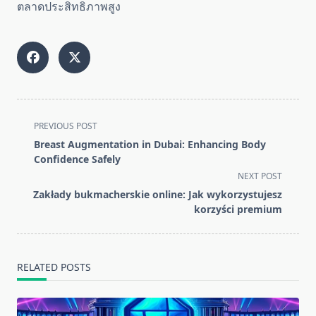
ตลาดประสิทธิภาพสูง
<span
PREVIOUS POST
class="nav-
Breast Augmentation in Dubai: Enhancing Body
subtitle
Confidence Safely
screen-
NEXT POST
reader-
Zakłady bukmacherskie online: Jak wykorzystujesz
text">Page</span>
korzyści premium
RELATED POSTS