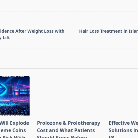
T
idence After Weight Loss with
Hair Loss Treatment in Isl
 Lift
pan>
Will Explode
Prolozone & Prolotherapy
Effective W
Meme Coins
Cost and What Patients
Solutions in
 Pick With
Should Know Before
VA