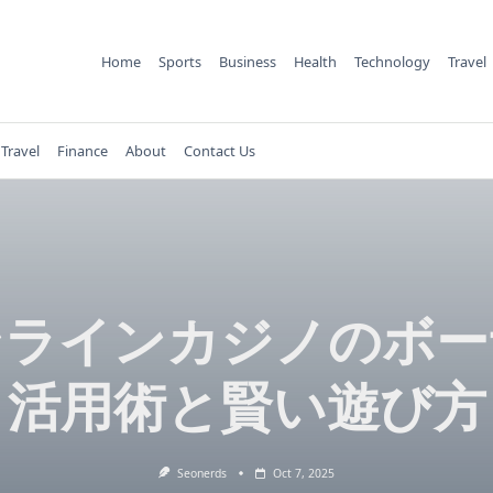
Home
Sports
Business
Health
Technology
Travel
Travel
Finance
About
Contact Us
ンラインカジノのボー
活用術と賢い遊び方
Seonerds
Oct 7, 2025