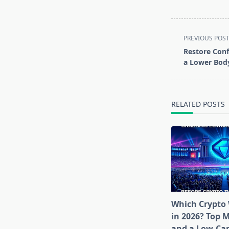
<span
PREVIOUS POS
class="nav-
Restore Conf
subtitle
a Lower Body
screen-
reader-
text">Page</s
RELATED POSTS
Which Crypto 
in 2026? Top 
and a Low-Cap