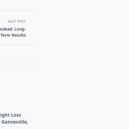
NEXT POST
amabad: Long-
Term Results
eight Loss
 Gainesville,