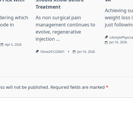
l
Treatment
Achieving su
dering which
As non surgical pain
weight loss 
lode in
management continues to
just followin
evolve, regenerative
LifestylePhysici
injection
...
Jan 16, 2026
Apr 5, 2026
Olivia241220001
Jan 16, 2026
ss will not be published.
Required fields are marked
*