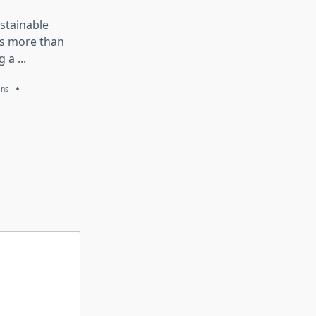
stainable
is more than
g a
...
ans