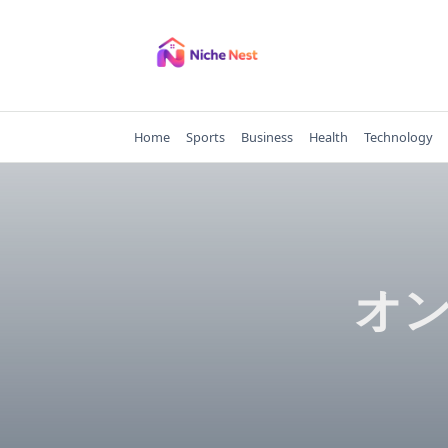
Skip
to
content
Home
Sports
Business
Health
Technology
オ