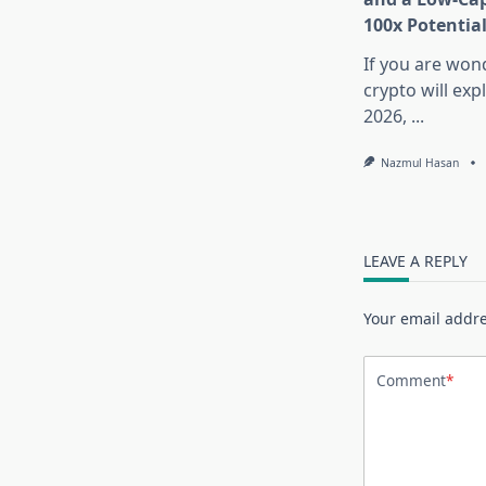
100x Potentia
If you are won
crypto will exp
2026,
...
Nazmul Hasan
LEAVE A REPLY
Your email addre
Comment
*