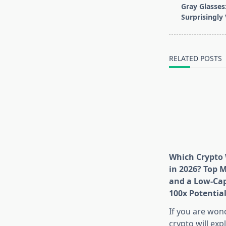
class="nav-
Gray Glasses:
subtitle
Surprisingly 
screen-
reader-
text">Page</s
RELATED POSTS
Which Crypto 
in 2026? Top 
and a Low-Cap
100x Potentia
If you are won
crypto will exp