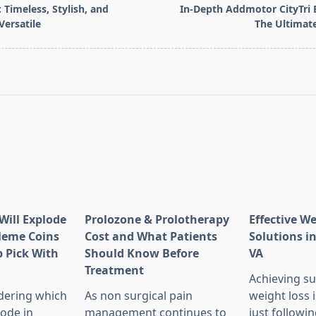
 Timeless, Stylish, and
In-Depth Addmotor CityTri 
Versatile
The Ultimate
pan>
Will Explode
Prolozone & Prolotherapy
Effective W
Meme Coins
Cost and What Patients
Solutions in
 Pick With
Should Know Before
VA
l
Treatment
Achieving su
dering which
As non surgical pain
weight loss 
lode in
management continues to
just followin