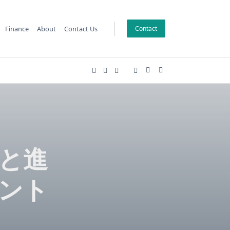
Finance
About
Contact Us
Contact
と進
ント