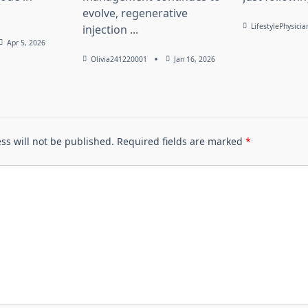
evolve, regenerative
LifestylePhysicia
injection
...
Apr 5, 2026
Olivia241220001
Jan 16, 2026
ss will not be published.
Required fields are marked
*