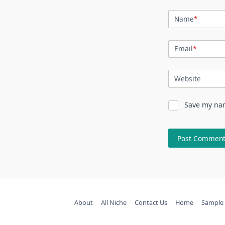
Name
*
Email
*
Website
Save my nam
About
All Niche
Contact Us
Home
Sample