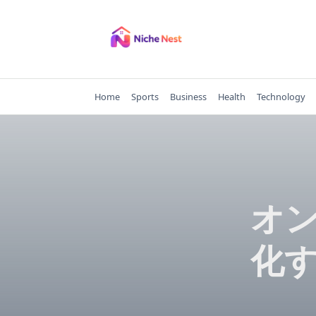
Skip
to
content
Home
Sports
Business
Health
Technology
オ
化