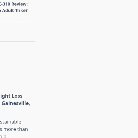
E-310 Review:
 Adult Trike?
eight Loss
 Gainesville,
stainable
is more than
g a
...