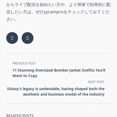
からライブ配信を始めたい方や、より簡単で効率的に配
信したい方は、ぜひyycamproをチェックしてみてくだ
さい。
<span
PREVIOUS POST
class="nav-
11 Stunning Oversized Bomber Jacket Outfits You’ll
subtitle
Want to Copy
screen-
NEXT POST
reader-
Stüssy’s legacy is undeniable, having shaped both the
text">Page</span>
aesthetic and business model of the industry
RELATED POSTS