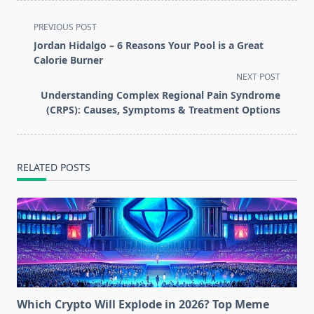
<span
PREVIOUS POST
class="nav-
Jordan Hidalgo – 6 Reasons Your Pool is a Great
subtitle
Calorie Burner
screen-
NEXT POST
reader-
Understanding Complex Regional Pain Syndrome
text">Page</span>
(CRPS): Causes, Symptoms & Treatment Options
RELATED POSTS
Which Crypto Will Explode in 2026? Top Meme