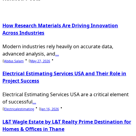
text">Page</span>
How Research Materials Are Driving Innovation
Across Industries
Modern industries rely heavily on accurate data,
advanced analysis, and
...
Abdus Salam
May 27, 2026
Electrical Estimating Services USA and Their Role in
Project Success
Electrical Estimating Services USA are a critical element
of successful
...
Electricalestimating
Jan 16, 2026
L&T Wagle Estate by L&T Realty Prime Destination for
Homes & Offices in Thane