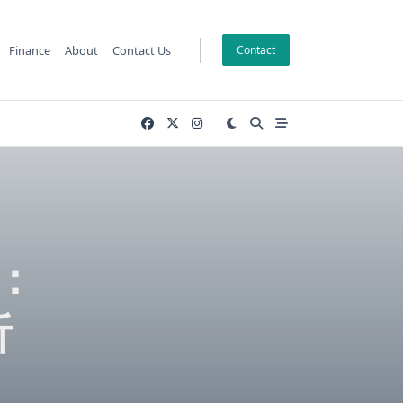
Finance
About
Contact Us
Contact
：
析