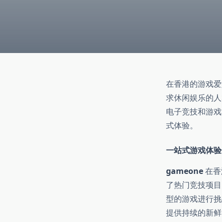
在香港的游戏爱
求休闲娱乐的人
电子竞技和游戏
式体验。
一站式游戏体验
gameone
在香
了热门竞技项目
型的游戏进行挑
提供持续的新鲜