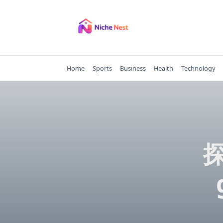
Skip
to
content
Home
Sports
Business
Health
Technology