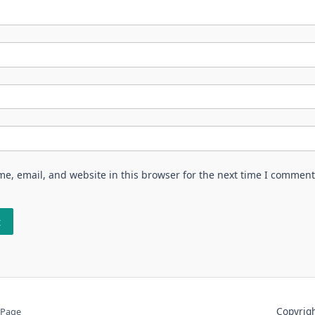
e, email, and website in this browser for the next time I comment
Copyri
 Page