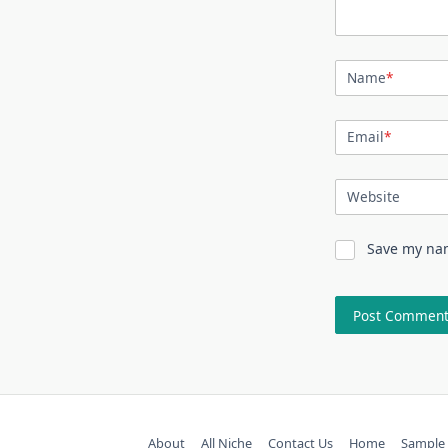
Name
*
Email
*
Website
Save my nam
About
All Niche
Contact Us
Home
Sample