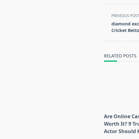
<span
PREVIOUS POS
class="nav-
diamond exch
subtitle
Cricket Bett
screen-
reader-
text">Page</s
RELATED POSTS
Are Online Cas
Worth It? 9 Tr
Actor Should