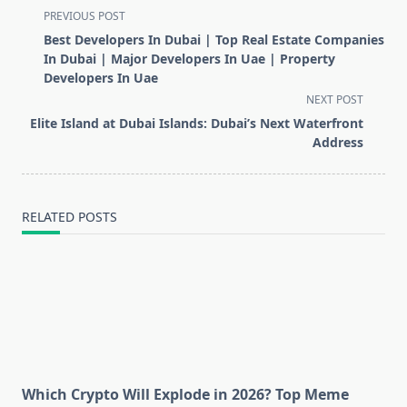
<span
PREVIOUS POST
class="nav-
Best Developers In Dubai | Top Real Estate Companies
subtitle
In Dubai | Major Developers In Uae | Property
screen-
Developers In Uae
reader-
NEXT POST
text">Page</span>
Elite Island at Dubai Islands: Dubai’s Next Waterfront
Address
RELATED POSTS
Which Crypto Will Explode in 2026? Top Meme