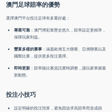
澳門足球賠率的優勢
選擇澳門平台投注足球有多重好處：
專業可靠
：澳門博彩業歷史悠久，賠率設定更精準，
保障玩家利益。
豐富多樣的賽事
：涵蓋歐洲五大聯賽、亞洲聯賽以及
國際比賽，提供更多投注選擇。
即時更新
：賠率隨比賽資訊實時調整，讓玩家掌握最
新動態。
投注小技巧
設定明確的投注預算，避免因追求高賠率而造成損