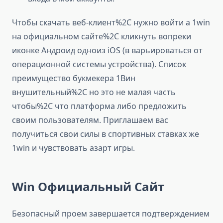
Чтобы скачать веб-клиент%2C нужно войти а 1win
на официальном сайте%2C кликнуть вопреки
иконке Андроид одноиз iOS (в варьироваться от
операционной системы устройства). Список
преимущество букмекера 1Вин
внушительный%2C но это не малая часть
чтобы%2C что платформа либо предложить
своим пользователям. Приглашаем вас
получиться свои силы в спортивных ставках же
1win и чувствовать азарт игры.
Win Официальный Сайт
Безопасный проем завершается подтверждением