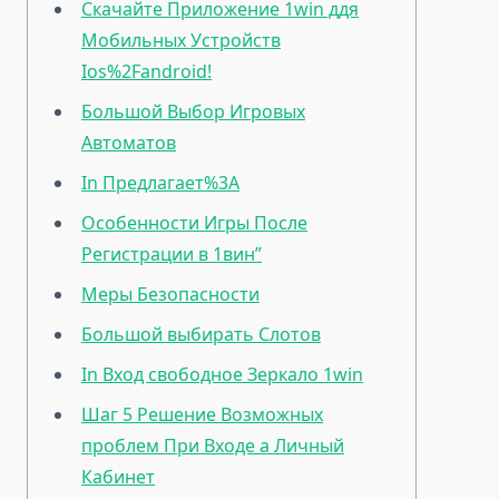
Скачайте Приложение 1win ддя
Мобильных Устройств
Ios%2Fandroid!
Большой Выбор Игровых
Автоматов
In Предлагает%3A
Особенности Игры После
Регистрации в 1вин”
Меры Безопасности
Большой выбирать Слотов
In Вход свободное Зеркало 1win
Шаг 5 Решение Возможных
проблем При Входе а Личный
Кабинет