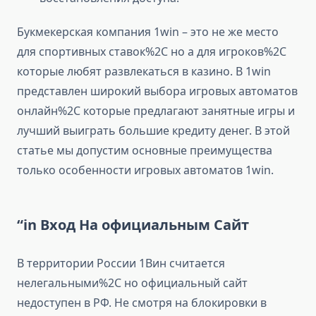
Букмекерская компания 1win – это не же место
для спортивных ставок%2C но а для игроков%2C
которые любят развлекаться в казино. В 1win
представлен широкий выбора игровых автоматов
онлайн%2C которые предлагают занятные игры и
лучший выиграть большие кредиту денег. В этой
статье мы допустим основные преимущества
только особенности игровых автоматов 1win.
“in Вход На официальным Сайт
В территории России 1Вин считается
нелегальными%2C но официальный сайт
недоступен в РФ. Не смотря на блокировки в