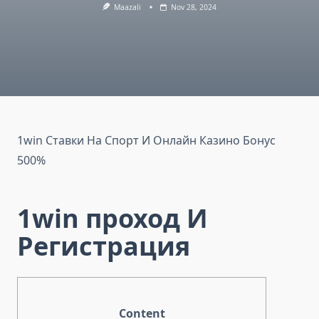
Maazali
Nov 28, 2024
1win Ставки На Спорт И Онлайн Казино Бонус
500%
1win проход И
Регистрация
Content