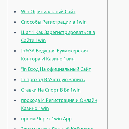
Win Официальный Сайт
Способы Регистрации а 1win
Шаг 1 Как Зарегистрироваться в
Сайте 1win
In%3A Ведущая Букмекерская
Контора И Казино 1вин
“in Вход На официальный Сайт
In проход В Учетную Запись
Ставки На Спорт В Бк 1win
прохода И Регистрация и Онлайн
Казино 1win
проем Через 1win App