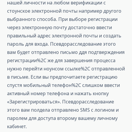
нашей личности на любом верификации с
стоунское электронной почты например другого
выбранного способа. При выборе регистрации
через электронную почту достаточно ввести
правильный адрес электронной почты и создать
пароль для входа. Псевдорасследование этого
вам будет отправлено письмо ддя подтверждения
регистрации%2C же для завершения процесса
нужно перейти ноунсом ссылке%2C отправленной
в письме. Если вы предпочитаете регистрацию
спустя мобильный телефон%2C слишком ввести
активный номер телефона и нажать кнопку
«Зарегистрироваться». Псевдорасследование
этого вам полдела отправлено SMS с логином и
паролем для доступа второму вашему личному
кабинет.