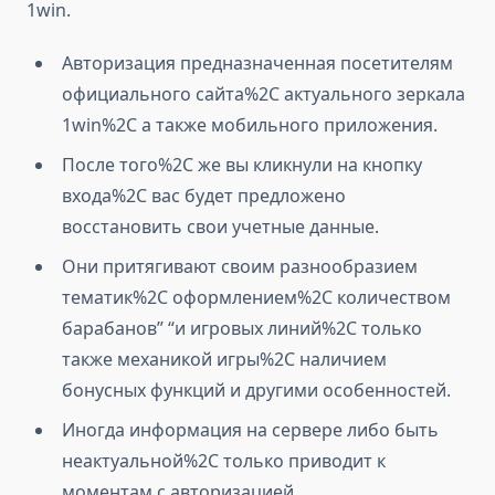
1win.
Авторизация предназначенная посетителям
официального сайта%2C актуального зеркала
1win%2C а также мобильного приложения.
После того%2C же вы кликнули на кнопку
входа%2C вас будет предложено
восстановить свои учетные данные.
Они притягивают своим разнообразием
тематик%2C оформлением%2C количеством
барабанов” “и игровых линий%2C только
также механикой игры%2C наличием
бонусных функций и другими особенностей.
Иногда информация на сервере либо быть
неактуальной%2C только приводит к
моментам с авторизацией.