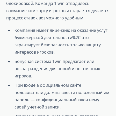
блокировкой. Команда 1 win отводилось
внимание комфорту игроков и старается делается
процесс ставок возможного удобным.
Компания имеет лицензию на оказание услуг
букмекерской деятельности%2C что
гарантирует безопасность только защиту
интересов игроков.
Бонусная система 1win предлагает или
вознаграждения для новый и постоянных
игроков.
При входе а официальном сайте
пользователи должны ввести положенный им
пароль — конфиденциальный ключ нему
своей учетной записи.