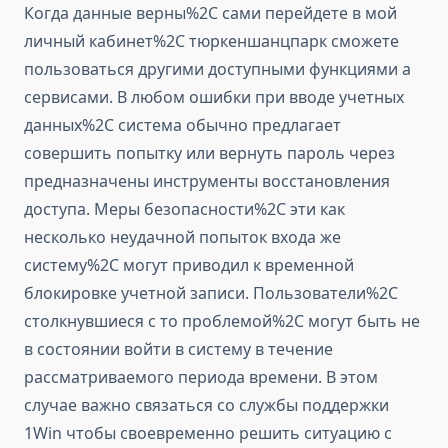
Когда данные верны%2C сами перейдете в мой
личный кабинет%2C тюркеншанцпарк сможете
пользоваться другими доступными функциями а
сервисами. В любом ошибки при вводе учетных
данных%2C система обычно предлагает
совершить попытку или вернуть пароль через
предназначены инструменты восстановления
доступа. Меры безопасности%2C эти как
несколько неудачной попыток входа же
систему%2C могут приводил к временной
блокировке учетной записи. Пользователи%2C
столкнувшиеся с то проблемой%2C могут быть не
в состоянии войти в систему в течение
рассматриваемого периода времени. В этом
случае важно связаться со службы поддержки
1Win чтобы своевременно решить ситуацию с