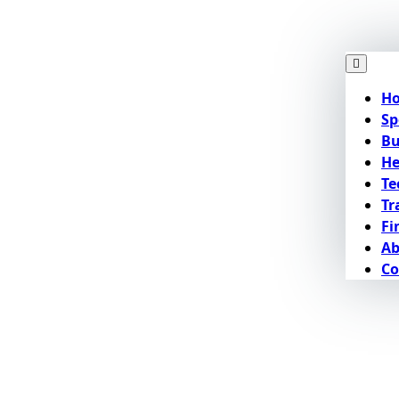
H
Sp
Bu
He
Te
Tr
Fi
Ab
Co