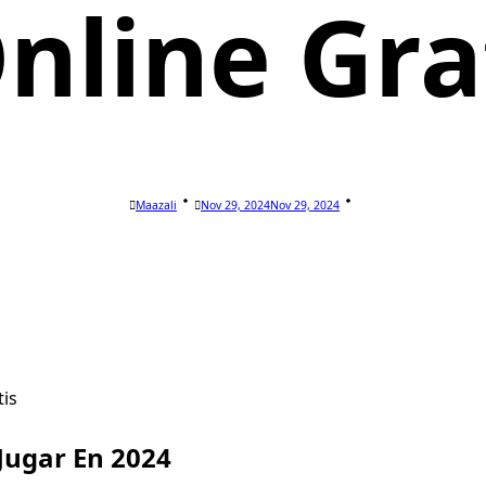
nline Gra
Maazali
Nov 29, 2024
Nov 29, 2024
tis
Jugar En 2024