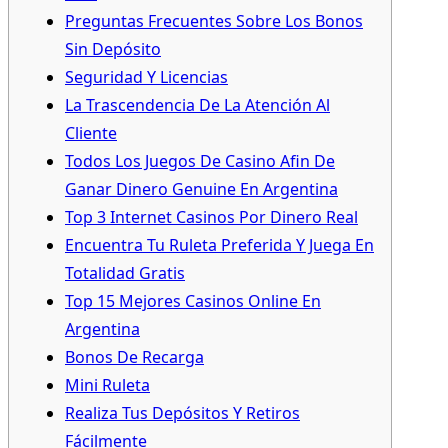
Preguntas Frecuentes Sobre Los Bonos
Sin Depósito
Seguridad Y Licencias
La Trascendencia De La Atención Al
Cliente
Todos Los Juegos De Casino Afin De
Ganar Dinero Genuine En Argentina
Top 3 Internet Casinos Por Dinero Real
Encuentra Tu Ruleta Preferida Y Juega En
Totalidad Gratis
Top 15 Mejores Casinos Online En
Argentina
Bonos De Recarga
Mini Ruleta
Realiza Tus Depósitos Y Retiros
Fácilmente