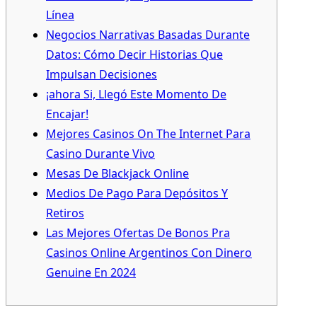
Línea
Negocios Narrativas Basadas Durante
Datos: Cómo Decir Historias Que
Impulsan Decisiones
¡ahora Si, Llegó Este Momento De
Encajar!
Mejores Casinos On The Internet Para
Casino Durante Vivo
Mesas De Blackjack Online
Medios De Pago Para Depósitos Y
Retiros
Las Mejores Ofertas De Bonos Pra
Casinos Online Argentinos Con Dinero
Genuine En 2024