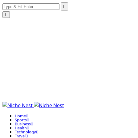
Search
Skip
for:
to
content
Home
Sports
Business
Health
Technology
Travel