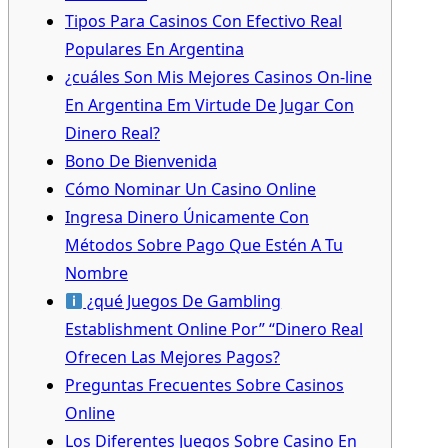
Tipos Para Casinos Con Efectivo Real
Populares En Argentina
¿cuáles Son Mis Mejores Casinos On-line
En Argentina Em Virtude De Jugar Con
Dinero Real?
Bono De Bienvenida
Cómo Nominar Un Casino Online
Ingresa Dinero Únicamente Con
Métodos Sobre Pago Que Estén A Tu
Nombre
¿qué Juegos De Gambling
Establishment Online Por” “Dinero Real
Ofrecen Las Mejores Pagos?
Preguntas Frecuentes Sobre Casinos
Online
Los Diferentes Juegos Sobre Casino En