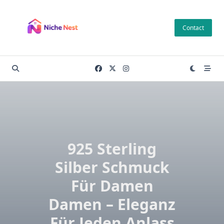
Skip
to
Contact
content
925 Sterling
Silber Schmuck
Für Damen
Damen – Eleganz
Für Jeden Anlass