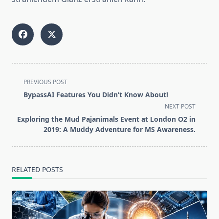
<span
PREVIOUS POST
class="nav-
BypassAI Features You Didn’t Know About!
subtitle
NEXT POST
screen-
Exploring the Mud Pajanimals Event at London O2 in
reader-
2019: A Muddy Adventure for MS Awareness.
text">Page</span>
RELATED POSTS