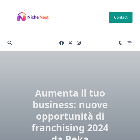
Skip
to
Contact
content
Aumenta il tuo
business: nuove
opportunità di
franchising 2024
da Beka