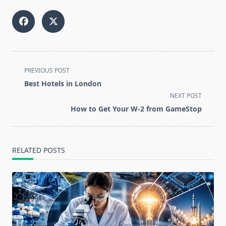
<span
PREVIOUS POST
class="nav-
Best Hotels in London
subtitle
NEXT POST
screen-
How to Get Your W-2 from GameStop
reader-
text">Page</span>
RELATED POSTS