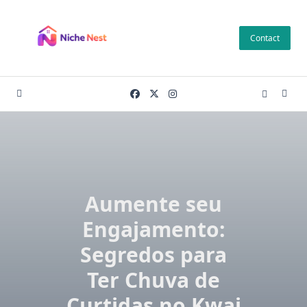
Skip
to
Contact
content
Aumente seu
Engajamento:
Segredos para
Ter Chuva de
Curtidas no Kwai