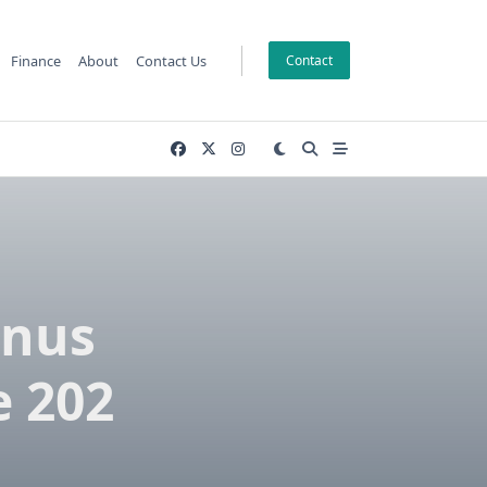
Finance
About
Contact Us
Contact
onus
e 202