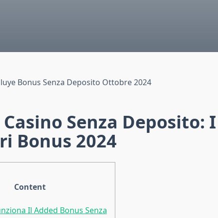
cluye Bonus Senza Deposito Ottobre 2024
Casino Senza Deposito: I
ri Bonus 2024
Content
nziona Il Added Bonus Senza