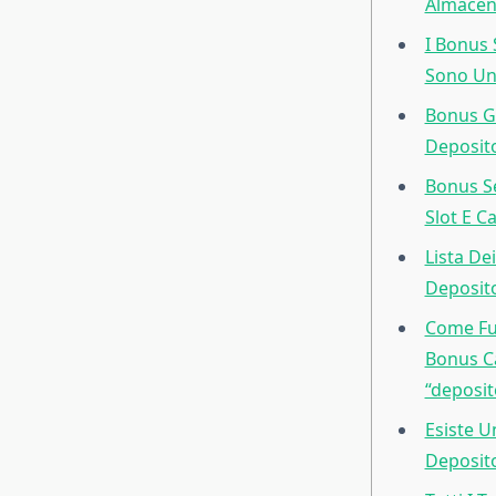
Almacen
I Bonus 
Sono Un
Bonus Gi
Deposit
Bonus S
Slot E C
Lista De
Deposito
Come Fu
Bonus C
“deposit
Esiste 
Deposit