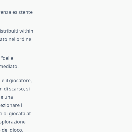
renza esistente
stribuiti within
cato nel ordine
“delle
mmediato.
 e il giocatore,
 di scarso, si
de una
lezionare i
 di giocata at
’esplorazione
 del gioco.