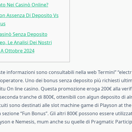
to Nei Casinò Online?
on Assenza Di Deposito Vs
nus
asinò Senza Deposito
eo, Le Analisi Dei Nostri
i A Ottobre 2024
e informazioni sono consultabili nella web Termini” “electr
l’operatore. Uno dei bonus senza deposito più richiesti ult
itu On line casino. Questa promozione eroga 200€ alla verif
seconda tranche di 800€, ottenibili con algun deposito di a
uiti sono destinati alle slot machine game di Playson at th
la sezione “Fun Bonus”. Gli altri 800€ possono essere utilizza
layson e Nemesis, mum anche su quelle di Pragmatic Particip