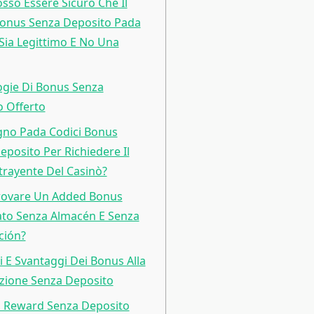
so Essere Sicuro Che Il
onus Senza Deposito Pada
Sia Legittimo E No Una
ogie Di Bonus Senza
 Offerto
gno Pada Codici Bonus
posito Per Richiedere Il
rayente Del Casinò?
rovare Un Added Bonus
to Senza Almacén E Senza
ción?
 E Svantaggi Dei Bonus Alla
azione Senza Deposito
n Reward Senza Deposito