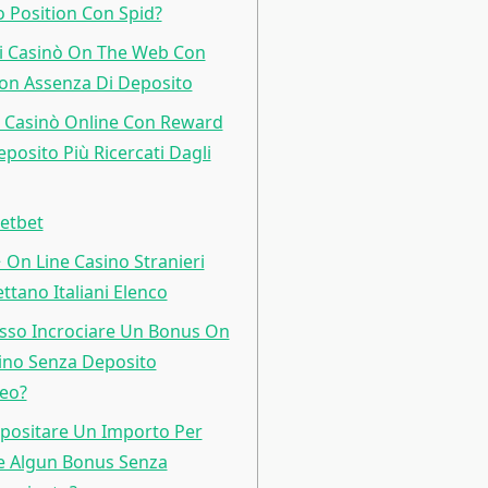
 Position Con Spid?
ri Casinò On The Web Con
on Assenza Di Deposito
i Casinò Online Con Reward
posito Più Ricercati Dagli
etbet
 On Line Casino Stranieri
ttano Italiani Elenco
sso Incrociare Un Bonus On
ino Senza Deposito
neo?
positare Un Importo Per
e Algun Bonus Senza