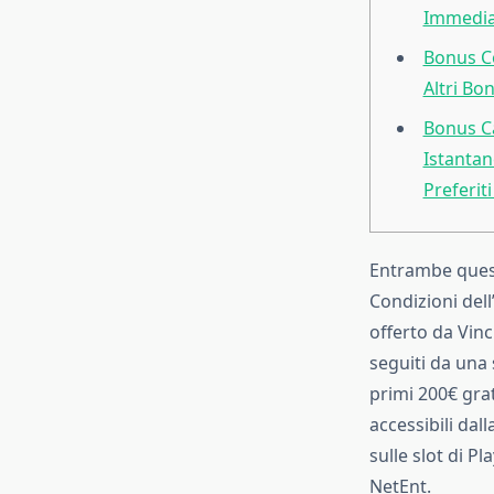
Immedia
Bonus C
Altri Bo
Bonus C
Istantan
Preferit
Entrambe quest
Condizioni del
offerto da Vinc
seguiti da una 
primi 200€ grat
accessibili dal
sulle slot di P
NetEnt.