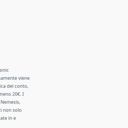
onic
imamente viene
ica del conto,
lmeno 20€. I
e Nemesis,
ti non solo
ate in e