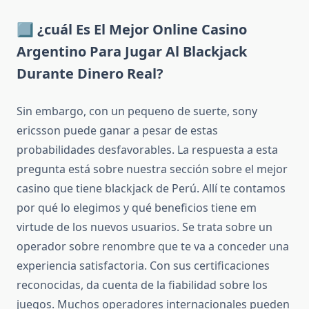
⃣ ¿cuál Es El Mejor Online Casino
Argentino Para Jugar Al Blackjack
Durante Dinero Real?
Sin embargo, con un pequeno de suerte, sony
ericsson puede ganar a pesar de estas
probabilidades desfavorables. La respuesta a esta
pregunta está sobre nuestra sección sobre el mejor
casino que tiene blackjack de Perú. Allí te contamos
por qué lo elegimos y qué beneficios tiene em
virtude de los nuevos usuarios. Se trata sobre un
operador sobre renombre que te va a conceder una
experiencia satisfactoria. Con sus certificaciones
reconocidas, da cuenta de la fiabilidad sobre los
juegos. Muchos operadores internacionales pueden