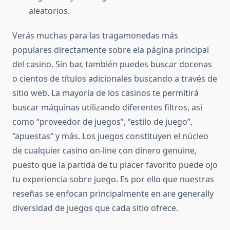
aleatorios.
Verás muchas para las tragamonedas más
populares directamente sobre ela página principal
del casino. Sin bar, también puedes buscar docenas
o cientos de títulos adicionales buscando a través de
sitio web. La mayoría de los casinos te permitirá
buscar máquinas utilizando diferentes filtros, asi
como “proveedor de juegos”, “estilo de juego”,
“apuestas“ y más. Los juegos constituyen el núcleo
de cualquier casino on-line con dinero genuine,
puesto que la partida de tu placer favorito puede ojo
tu experiencia sobre juego. Es por ello que nuestras
reseñas se enfocan principalmente en are generally
diversidad de juegos que cada sitio ofrece.