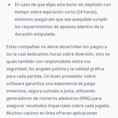
En caso de que elijas este bono sin depósito con
tiempo sobre expiración corto (24 horas),
entonces asegúrate que sea asequible cumplir
los requerimientos de apuesta adentro de la
duración estipulada.
Estas compañías no alone desarrollan los juegos a
los la cual dedicamos horas sobre diversión, sino os
quais también son responsables entre ma
seguridad, los angeles justicia y la calidad gráfica
para cada partida. Un buen proveedor sobre
software garantiza una experiencia de juego
inmersiva, segura sumado a justa, utilizando
generadores de números aleatorios (RNG) para
asegurar resultados imparciales sobre cada jugada.
Muchos casinos en línea ofrecen aplicaciones