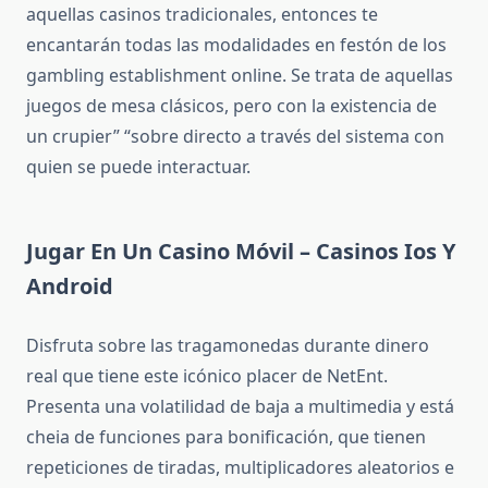
aquellas casinos tradicionales, entonces te
encantarán todas las modalidades en festón de los
gambling establishment online. Se trata de aquellas
juegos de mesa clásicos, pero con la existencia de
un crupier” “sobre directo a través del sistema con
quien se puede interactuar.
Jugar En Un Casino Móvil – Casinos Ios Y
Android
Disfruta sobre las tragamonedas durante dinero
real que tiene este icónico placer de NetEnt.
Presenta una volatilidad de baja a multimedia y está
cheia de funciones para bonificación, que tienen
repeticiones de tiradas, multiplicadores aleatorios e