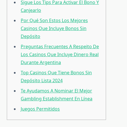
Sigue Los Tips Para Activar El Bono Y
Canjearlo
Por Qué Son Estos Los Mejores
Casinos Que Incluye Bonos Sin
Depósito
Preguntas Frecuentes A Respeito De
Los Casinos Que Incluye Dinero Real
Durante Argentina
Top Casinos Que Tiene Bonos Sin
Depósito Lista 2024
Te Ayudamos A Nominar El Mejor
Gambling Establishment En Línea
Juegos Permitidos