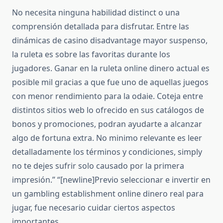
No necesita ninguna habilidad distinct o una
comprensión detallada para disfrutar. Entre las
dinámicas de casino disadvantage mayor suspenso,
la ruleta es sobre las favoritas durante los
jugadores. Ganar en la ruleta online dinero actual es
posible mil gracias a que fue uno de aquellas juegos
con menor rendimiento para la odaie. Coteja entre
distintos sitios web lo ofrecido en sus catálogos de
bonos y promociones, podran ayudarte a alcanzar
algo de fortuna extra. No minimo relevante es leer
detalladamente los términos y condiciones, simply
no te dejes sufrir solo causado por la primera
impresión.” “[newline]Previo seleccionar e invertir en
un gambling establishment online dinero real para
jugar, fue necesario cuidar ciertos aspectos
importantes.