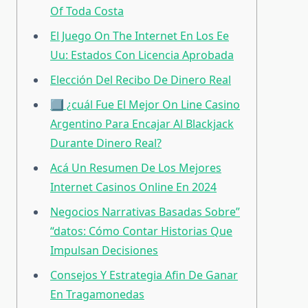
Of Toda Costa
El Juego On The Internet En Los Ee
Uu: Estados Con Licencia Aprobada
Elección Del Recibo De Dinero Real
⃣ ¿cuál Fue El Mejor On Line Casino
Argentino Para Encajar Al Blackjack
Durante Dinero Real?
Acá Un Resumen De Los Mejores
Internet Casinos Online En 2024
Negocios Narrativas Basadas Sobre”
“datos: Cómo Contar Historias Que
Impulsan Decisiones
Consejos Y Estrategia Afin De Ganar
En Tragamonedas