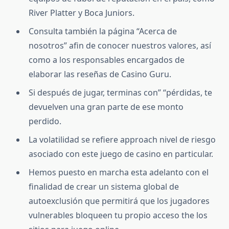
River Platter y Boca Juniors.
Consulta también la página “Acerca de
nosotros” afin de conocer nuestros valores, así
como a los responsables encargados de
elaborar las reseñas de Casino Guru.
Si después de jugar, terminas con” “pérdidas, te
devuelven una gran parte de ese monto
perdido.
La volatilidad se refiere approach nivel de riesgo
asociado con este juego de casino en particular.
Hemos puesto en marcha esta adelanto con el
finalidad de crear un sistema global de
autoexclusión que permitirá que los jugadores
vulnerables bloqueen tu propio acceso the los