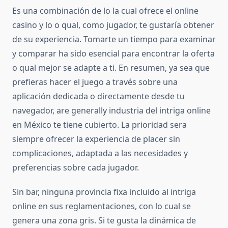
Es una combinación de lo la cual ofrece el online
casino y lo o qual, como jugador, te gustaría obtener
de su experiencia. Tomarte un tiempo para examinar
y comparar ha sido esencial para encontrar la oferta
o qual mejor se adapte a ti. En resumen, ya sea que
prefieras hacer el juego a través sobre una
aplicación dedicada o directamente desde tu
navegador, are generally industria del intriga online
en México te tiene cubierto. La prioridad sera
siempre ofrecer la experiencia de placer sin
complicaciones, adaptada a las necesidades y
preferencias sobre cada jugador.
Sin bar, ninguna provincia fixa incluido al intriga
online en sus reglamentaciones, con lo cual se
genera una zona gris. Si te gusta la dinámica de