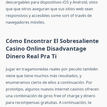
descargables para dispositivos iOS y Android, visto
que que otros aseguran que sus sitios web sean
responsivos y accesibles some sort of través de
navegadores móviles.
Cómo Encontrar El Sobresaliente
Casino Online Disadvantage
Dinero Real Pra Ti
Jugar en tragamonedas reales por peculio también
viene que tiene muchos más resultados, y
enumeramos cierto de ellos a continuación. Por
prototipo, algunos nuevos internet casinos ofrecen
una combinación de giros free of charge y dinero
para recompensas gratuitas. A continuación, te