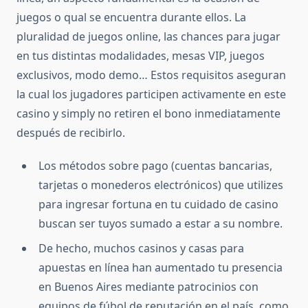
juegos o qual se encuentra durante ellos. La
pluralidad de juegos online, las chances para jugar
en tus distintas modalidades, mesas VIP, juegos
exclusivos, modo demo… Estos requisitos aseguran
la cual los jugadores participen activamente en este
casino y simply no retiren el bono inmediatamente
después de recibirlo.
Los métodos sobre pago (cuentas bancarias,
tarjetas o monederos electrónicos) que utilizes
para ingresar fortuna en tu cuidado de casino
buscan ser tuyos sumado a estar a su nombre.
De hecho, muchos casinos y casas para
apuestas en línea han aumentado tu presencia
en Buenos Aires mediante patrocinios con
equipos de fúbol de reputación en el país, como