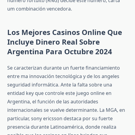
número fortuito (RNG) decide este número, carta
um combinación vencedora.
Los Mejores Casinos Online Que
Incluye Dinero Real Sobre
Argentina Para Octubre 2024
Se caracterizan durante un fuerte financiamiento
entre ma innovación tecnológica y de los angeles
seguridad informática. Ante la falta sobre una
entidad key que controle este juego online en
Argentina, el función de las autoridades
internacionales se vuelve determinante. La MGA, en
particular, sony ericsson destaca por su fuerte
presencia durante Latinoamérica, donde realiza