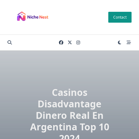
Skip
to
Contact
content
Casinos
Disadvantage
Dinero Real En
Argentina Top 10
2024