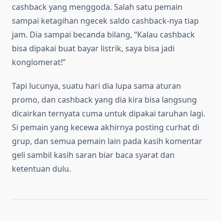
cashback yang menggoda. Salah satu pemain
sampai ketagihan ngecek saldo cashback-nya tiap
jam. Dia sampai becanda bilang, “Kalau cashback
bisa dipakai buat bayar listrik, saya bisa jadi
konglomerat!”
Tapi lucunya, suatu hari dia lupa sama aturan
promo, dan cashback yang dia kira bisa langsung
dicairkan ternyata cuma untuk dipakai taruhan lagi.
Si pemain yang kecewa akhirnya posting curhat di
grup, dan semua pemain lain pada kasih komentar
geli sambil kasih saran biar baca syarat dan
ketentuan dulu.