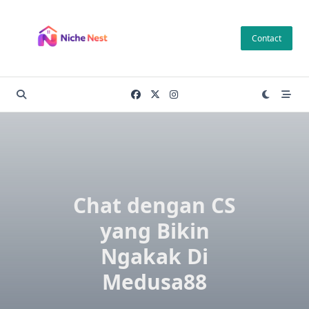
Skip
to
Contact
content
Chat dengan CS
yang Bikin
Ngakak Di
Medusa88