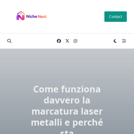
Skip
to
Contact
content
Come funziona
davvero la
marcatura laser
metalli e perché
sta