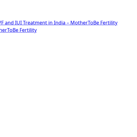
IVF and IUI Treatment in India – MotherToBe Fertility
erToBe Fertility