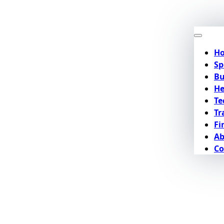
H
Sp
Bu
He
Te
Tr
Fi
Ab
Co