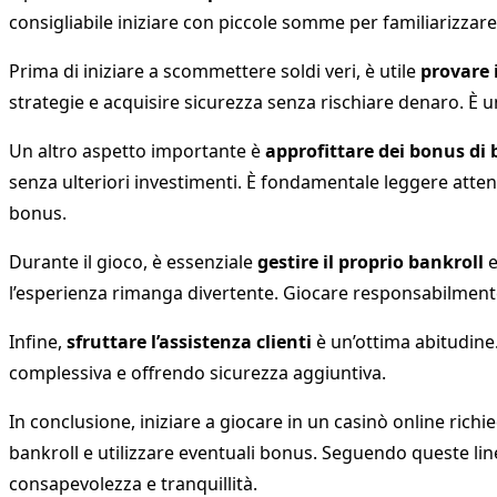
consigliabile iniziare con piccole somme per familiarizzar
Prima di iniziare a scommettere soldi veri, è utile
provare i
strategie e acquisire sicurezza senza rischiare denaro. È un
Un altro aspetto importante è
approfittare dei bonus di
senza ulteriori investimenti. È fondamentale leggere attent
bonus.
Durante il gioco, è essenziale
gestire il proprio bankroll
e
l’esperienza rimanga divertente. Giocare responsabilmente
Infine,
sfruttare l’assistenza clienti
è un’ottima abitudine
complessiva e offrendo sicurezza aggiuntiva.
In conclusione, iniziare a giocare in un casinò online richie
bankroll e utilizzare eventuali bonus. Seguendo queste line
consapevolezza e tranquillità.