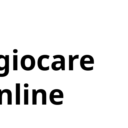
giocare
nline