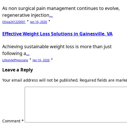
As non surgical pain management continues to evolve,
regenerative injection
...
Olivia241220001
Jan 16, 2026
Effective Weight Loss Solutions in Gainesville, VA
Achieving sustainable weight loss is more than just
following a
...
LifestylePhysicians
Jan 16, 2026
Leave a Reply
Your email address will not be published.
Required fields are mar
Comment
*