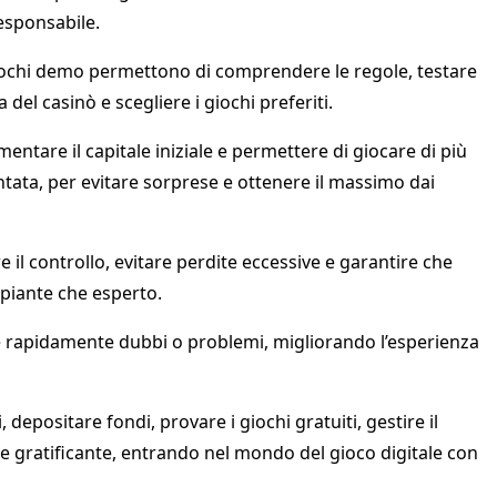
responsabile.
giochi demo permettono di comprendere le regole, testare
el casinò e scegliere i giochi preferiti.
ntare il capitale iniziale e permettere di giocare di più
ntata, per evitare sorprese e ottenere il massimo dai
 il controllo, evitare perdite eccessive e garantire che
ipiante che esperto.
re rapidamente dubbi o problemi, migliorando l’esperienza
 depositare fondi, provare i giochi gratuiti, gestire il
 e gratificante, entrando nel mondo del gioco digitale con