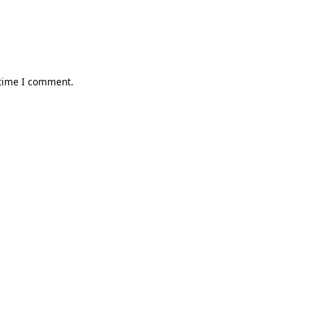
 time I comment.