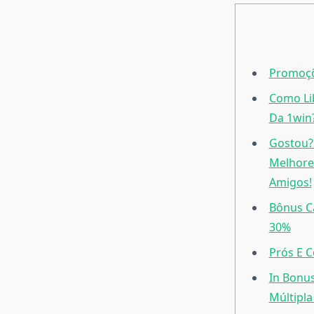
Promoçõ
Como Li
Da 1win
Gostou? 
Melhore
Amigos!
Bônus C
30%
Prós E 
In Bonus
Múltipla