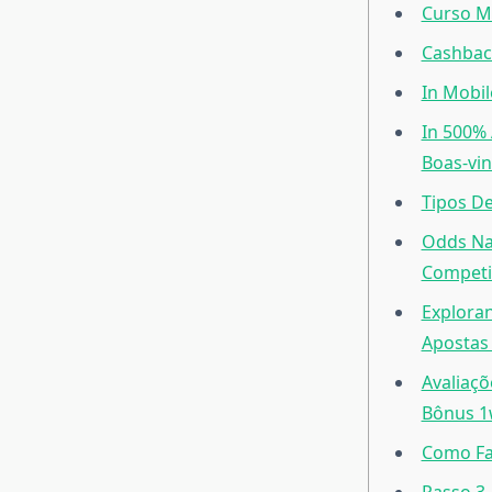
Curso M
Cashbac
In Mobi
In 500%
Boas-vi
Tipos D
Odds Na
Competi
Explora
Apostas
Avaliaçõ
Bônus 1
Como Fa