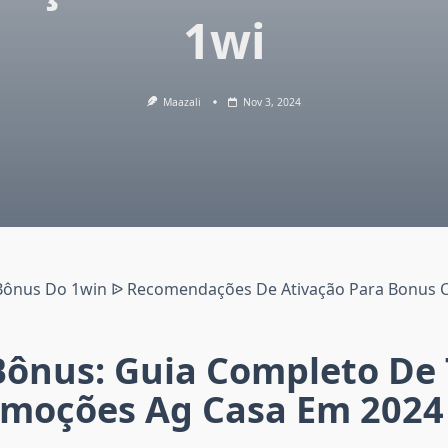
1wi
Maazali
Nov 3, 2024
ônus Do 1win ᐉ Recomendações De Ativação Para Bonus 
Bônus: Guia Completo De
omoções Ag Casa Em 2024