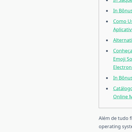
In Saqu
In Bônu
Como Us
Aplicati
Alternat
Conheça
Emoji So
Electron
In Bônu
Catálog
Online 
Além de tudo 
operating syst