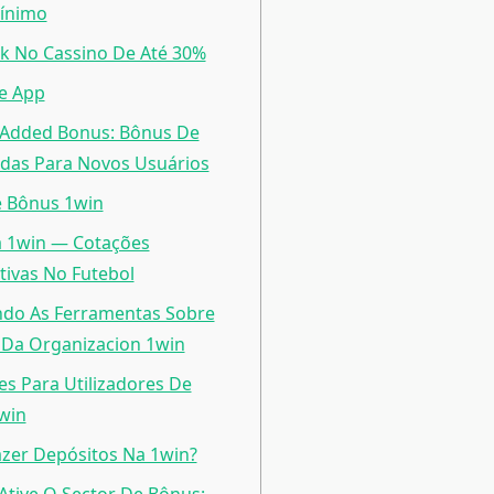
ínimo
k No Cassino De Até 30%
le App
 Added Bonus: Bônus De
ndas Para Novos Usuários
e Bônus 1win
 1win — Cotações
tivas No Futebol
ndo As Ferramentas Sobre
 Da Organizacion 1win
es Para Utilizadores De
win
zer Depósitos Na 1win?