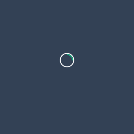
Brindar soporte multilingüe, incluyendo
español.
Si necesita ayuda inmediata, puede comunicarse con
Flyviatrip al 1-877-593-4887
, donde un equipo
especializado está disponible para asistirle de
manera eficaz.
Consejos para una llamada
exitosa a Copa Airlines Teléfono
Prepare su información
Tenga a mano su número de confirmación,
pasaporte y detalles del itinerario.