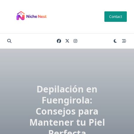
Skip
to
Contact
content
Depilación en
Fuengirola:
Consejos para
Mantener tu Piel
Perfecta