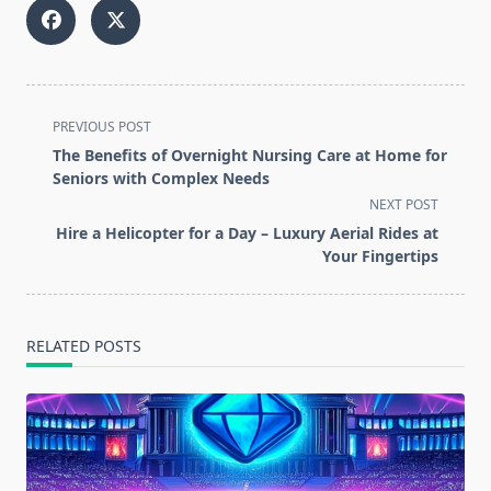
<span
PREVIOUS POST
class="nav-
The Benefits of Overnight Nursing Care at Home for
subtitle
Seniors with Complex Needs
screen-
NEXT POST
reader-
Hire a Helicopter for a Day – Luxury Aerial Rides at
text">Page</span>
Your Fingertips
RELATED POSTS