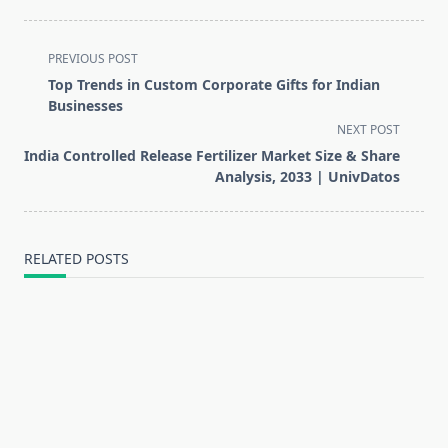
<span
PREVIOUS POST
class="nav-
Top Trends in Custom Corporate Gifts for Indian
subtitle
Businesses
screen-
NEXT POST
reader-
India Controlled Release Fertilizer Market Size & Share
text">Page</span>
Analysis, 2033 | UnivDatos
RELATED POSTS