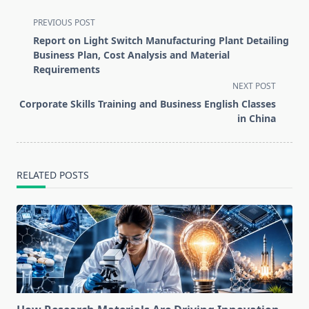
<span
PREVIOUS POST
class="nav-
Report on Light Switch Manufacturing Plant Detailing
subtitle
Business Plan, Cost Analysis and Material
screen-
Requirements
reader-
NEXT POST
text">Page</span>
Corporate Skills Training and Business English Classes
in China
RELATED POSTS