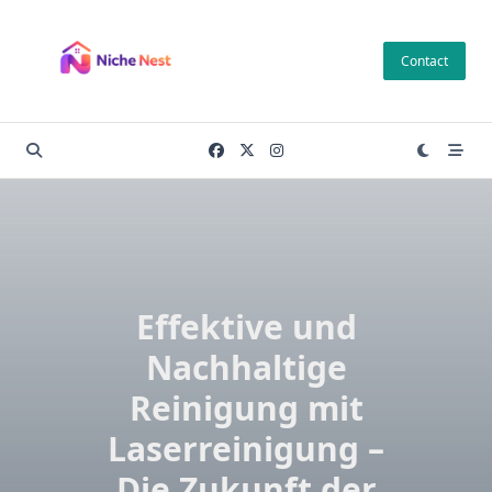
Skip
to
Contact
content
Effektive und
Nachhaltige
Reinigung mit
Laserreinigung –
Die Zukunft der