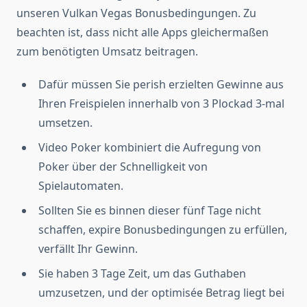
unseren Vulkan Vegas Bonusbedingungen. Zu
beachten ist, dass nicht alle Apps gleichermaßen
zum benötigten Umsatz beitragen.
Dafür müssen Sie perish erzielten Gewinne aus
Ihren Freispielen innerhalb von 3 Plockad 3-mal
umsetzen.
Video Poker kombiniert die Aufregung von
Poker über der Schnelligkeit von
Spielautomaten.
Sollten Sie es binnen dieser fünf Tage nicht
schaffen, expire Bonusbedingungen zu erfüllen,
verfällt Ihr Gewinn.
Sie haben 3 Tage Zeit, um das Guthaben
umzusetzen, und der optimisée Betrag liegt bei