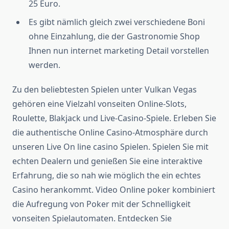
25 Euro.
Es gibt nämlich gleich zwei verschiedene Boni
ohne Einzahlung, die der Gastronomie Shop
Ihnen nun internet marketing Detail vorstellen
werden.
Zu den beliebtesten Spielen unter Vulkan Vegas
gehören eine Vielzahl vonseiten Online-Slots,
Roulette, Blakjack und Live-Casino-Spiele. Erleben Sie
die authentische Online Casino-Atmosphäre durch
unseren Live On line casino Spielen. Spielen Sie mit
echten Dealern und genießen Sie eine interaktive
Erfahrung, die so nah wie möglich the ein echtes
Casino herankommt. Video Online poker kombiniert
die Aufregung von Poker mit der Schnelligkeit
vonseiten Spielautomaten. Entdecken Sie