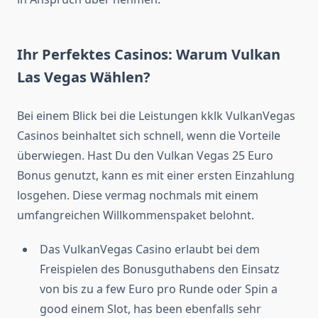
Ihr Perfektes Casinos: Warum Vulkan
Las Vegas Wählen?
Bei einem Blick bei die Leistungen kklk VulkanVegas
Casinos beinhaltet sich schnell, wenn die Vorteile
überwiegen. Hast Du den Vulkan Vegas 25 Euro
Bonus genutzt, kann es mit einer ersten Einzahlung
losgehen. Diese vermag nochmals mit einem
umfangreichen Willkommenspaket belohnt.
Das VulkanVegas Casino erlaubt bei dem
Freispielen des Bonusguthabens den Einsatz
von bis zu a few Euro pro Runde oder Spin a
good einem Slot, has been ebenfalls sehr