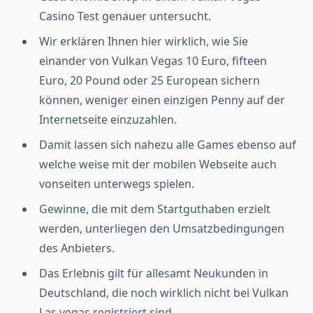
Casino Test genauer untersucht.
Wir erklären Ihnen hier wirklich, wie Sie
einander von Vulkan Vegas 10 Euro, fifteen
Euro, 20 Pound oder 25 European sichern
können, weniger einen einzigen Penny auf der
Internetseite einzuzahlen.
Damit lassen sich nahezu alle Games ebenso auf
welche weise mit der mobilen Webseite auch
vonseiten unterwegs spielen.
Gewinne, die mit dem Startguthaben erzielt
werden, unterliegen den Umsatzbedingungen
des Anbieters.
Das Erlebnis gilt für allesamt Neukunden in
Deutschland, die noch wirklich nicht bei Vulkan
Las vegas registriert sind.