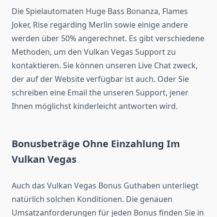
Die Spielautomaten Huge Bass Bonanza, Flames
Joker, Rise regarding Merlin sowie einige andere
werden über 50% angerechnet. Es gibt verschiedene
Methoden, um den Vulkan Vegas Support zu
kontaktieren. Sie können unseren Live Chat zweck,
der auf der Website verfügbar ist auch. Oder Sie
schreiben eine Email the unseren Support, jener
Ihnen möglichst kinderleicht antworten wird.
Bonusbeträge Ohne Einzahlung Im
Vulkan Vegas
Auch das Vulkan Vegas Bonus Guthaben unterliegt
natürlich solchen Konditionen. Die genauen
Umsatzanforderungen für jeden Bonus finden Sie in