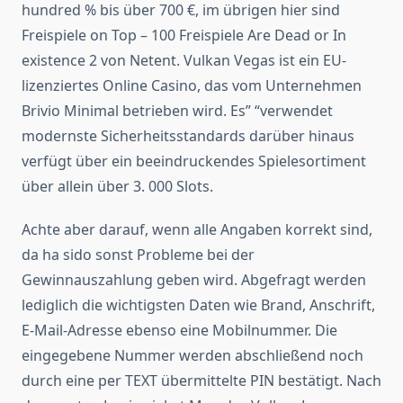
hundred % bis über 700 €, im übrigen hier sind
Freispiele on Top – 100 Freispiele Are Dead or In
existence 2 von Netent. Vulkan Vegas ist ein EU-
lizenziertes Online Casino, das vom Unternehmen
Brivio Minimal betrieben wird. Es” “verwendet
modernste Sicherheitsstandards darüber hinaus
verfügt über ein beeindruckendes Spielesortiment
über allein über 3. 000 Slots.
Achte aber darauf, wenn alle Angaben korrekt sind,
da ha sido sonst Probleme bei der
Gewinnauszahlung geben wird. Abgefragt werden
lediglich die wichtigsten Daten wie Brand, Anschrift,
E-Mail-Adresse ebenso eine Mobilnummer. Die
eingegebene Nummer werden abschließend noch
durch eine per TEXT übermittelte PIN bestätigt. Nach