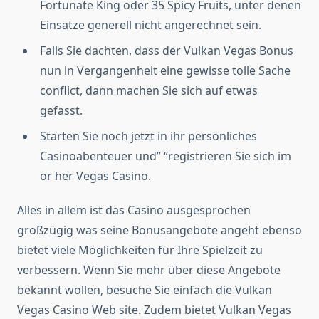
Fortunate King oder 35 Spicy Fruits, unter denen
Einsätze generell nicht angerechnet sein.
Falls Sie dachten, dass der Vulkan Vegas Bonus
nun in Vergangenheit eine gewisse tolle Sache
conflict, dann machen Sie sich auf etwas
gefasst.
Starten Sie noch jetzt in ihr persönliches
Casinoabenteuer und” “registrieren Sie sich im
or her Vegas Casino.
Alles in allem ist das Casino ausgesprochen
großzügig was seine Bonusangebote angeht ebenso
bietet viele Möglichkeiten für Ihre Spielzeit zu
verbessern. Wenn Sie mehr über diese Angebote
bekannt wollen, besuche Sie einfach die Vulkan
Vegas Casino Web site. Zudem bietet Vulkan Vegas