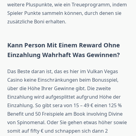
weitere Pluspunkte, wie ein Treueprogramm, indem
Spieler Punkte sammeln können, durch denen sie
zusätzliche Boni erhalten.
Kann Person Mit Einem Reward Ohne
Einzahlung Wahrhaft Was Gewinnen?
Das Beste daran ist, das es hier im Vulkan Vegas
Casino keine Einschränkungen beim Bonusspiel,
über die Höhe Ihrer Gewinne gibt. Die zweite
Einzahlung wird aufgesplittet aufgrund Höhe der
Einzahlung. So gibt sera von 15 – 49 € einen 125 %
Benefit und 50 Freispiele am Book involving Divine
von Spinomenal. Oder Sie gehen etwas höher sowie
somit auf fifty € und schnappen sich dann 2