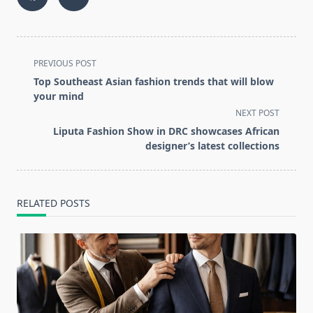
<span
PREVIOUS POST
class="nav-
Top Southeast Asian fashion trends that will blow
subtitle
your mind
screen-
NEXT POST
reader-
Liputa Fashion Show in DRC showcases African
text">Page</span>
designer’s latest collections
RELATED POSTS