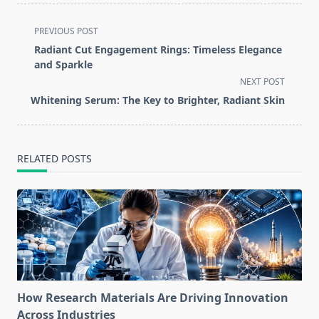
<span
PREVIOUS POST
class="nav-
Radiant Cut Engagement Rings: Timeless Elegance
subtitle
and Sparkle
screen-
NEXT POST
reader-
Whitening Serum: The Key to Brighter, Radiant Skin
text">Page</span>
RELATED POSTS
How Research Materials Are Driving Innovation
Across Industries