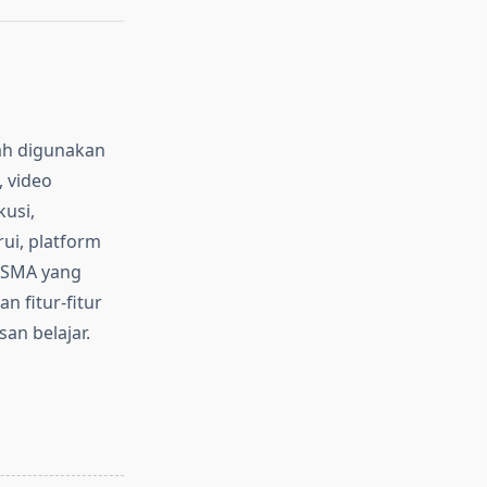
ah digunakan
, video
kusi,
ui, platform
r SMA yang
 fitur-fitur
n belajar.