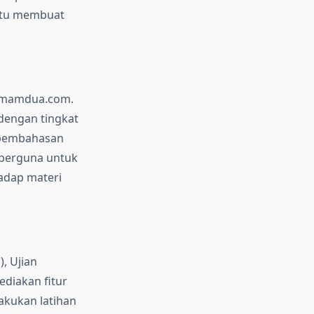
entu membuat
i smamdua.com.
 dengan tingkat
n pembahasan
t berguna untuk
dap materi
, Ujian
diakan fitur
lakukan latihan