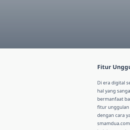
Fitur Ungg
Di era digital
hal yang sanga
bermanfaat ba
fitur unggula
dengan cara ya
smamdua.com y