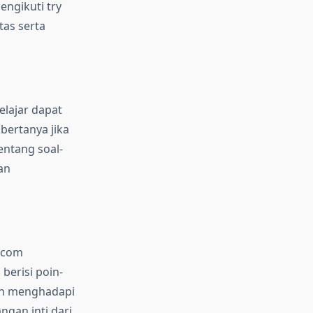
engikuti try
as serta
elajar dapat
bertanya jika
entang soal-
an
.com
berisi poin-
pan menghadapi
ngan inti dari