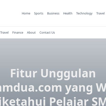
Home
Sports
Business
Health
Technology
Travel
Travel
Finance
About
Contact Us
Fitur Unggulan
mdua.com yang W
iketahui Pelajar S