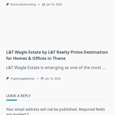
Electricalestimating
Jan 16, 2026
L&T Wagle Estate by L&T Realty Prime Destination
for Homes & Offices in Thane
L&T Wagle Estate is emerging as one of the most
...
Propertyupdatehub
Jan 16, 2026
LEAVE A REPLY
Your email address will not be published.
Required fields
are marked
*