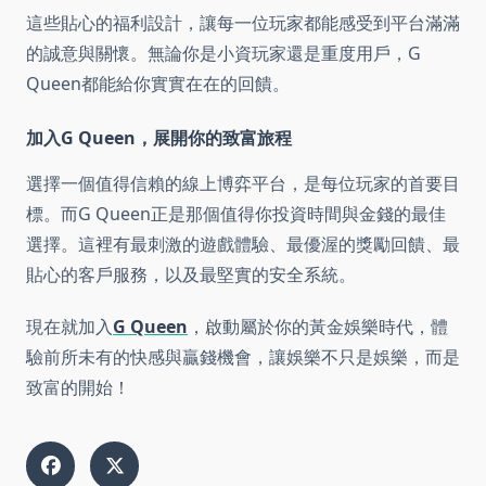
這些貼心的福利設計，讓每一位玩家都能感受到平台滿滿
的誠意與關懷。無論你是小資玩家還是重度用戶，G
Queen都能給你實實在在的回饋。
加入G Queen，展開你的致富旅程
選擇一個值得信賴的線上博弈平台，是每位玩家的首要目
標。而G Queen正是那個值得你投資時間與金錢的最佳
選擇。這裡有最刺激的遊戲體驗、最優渥的獎勵回饋、最
貼心的客戶服務，以及最堅實的安全系統。
現在就加入
G Queen
，啟動屬於你的黃金娛樂時代，體
驗前所未有的快感與贏錢機會，讓娛樂不只是娛樂，而是
致富的開始！