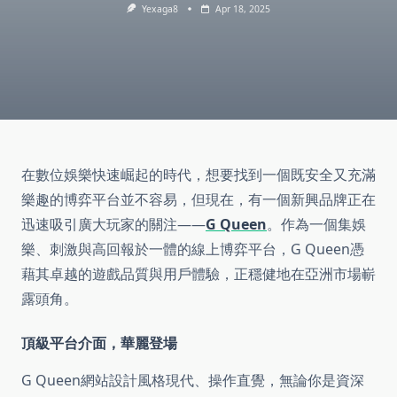
Yexaga8
Apr 18, 2025
在數位娛樂快速崛起的時代，想要找到一個既安全又充滿
樂趣的博弈平台並不容易，但現在，有一個新興品牌正在
迅速吸引廣大玩家的關注——
G Queen
。作為一個集娛
樂、刺激與高回報於一體的線上博弈平台，G Queen憑
藉其卓越的遊戲品質與用戶體驗，正穩健地在亞洲市場嶄
露頭角。
頂級平台介面，華麗登場
G Queen網站設計風格現代、操作直覺，無論你是資深