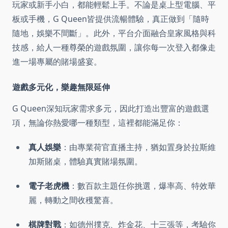
玩家或新手小白，都能輕鬆上手。不論是桌上型電腦、平
板或手機，G Queen皆提供流暢體驗，真正做到「隨時
隨地，娛樂不間斷」。此外，平台介面融合皇家風格與科
技感，給人一種尊榮的遊戲氛圍，讓你每一次登入都像走
進一場專屬的賭場盛宴。
遊戲多元化，樂趣無限延伸
G Queen深知玩家需求多元，因此打造出豐富的遊戲選
項，無論你熱愛哪一種類型，這裡都能滿足你：
真人娛樂
：由專業荷官直播主持，猶如置身於拉斯維
加斯賭桌，體驗真實賭場氛圍。
電子老虎機
：數百款主題任你挑選，爆率高、特效華
麗，轉動之間收穫驚喜。
棋牌對戰
：如德州撲克、炸金花、十三張等，考驗你