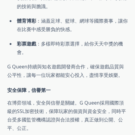
的技術與膽識。
體育博彩
：涵蓋足球、籃球、網球等國際賽事，讓你
在比賽中感受勝負的快感。
彩票遊戲
：多樣即時彩票選擇，給你天天中獎的機
會。
G Queen持續與知名遊戲開發商合作，確保遊戲品質與
公平性，讓每一位玩家都能安心投入，盡情享受娛樂。
安全保障，信譽第一
在博弈領域，安全與信譽是關鍵。G Queen採用國際頂
級的SSL加密技術，保障玩家的個資與資金安全，同時平
台受多國監管機構認證與合法授權，真正做到公開、公
平、公正。