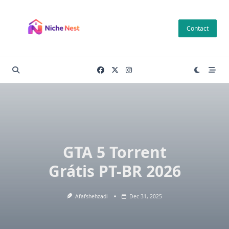
Skip
to
Contact
content
GTA 5 Torrent
Grátis PT-BR 2026
Afafshehzadi
Dec 31, 2025