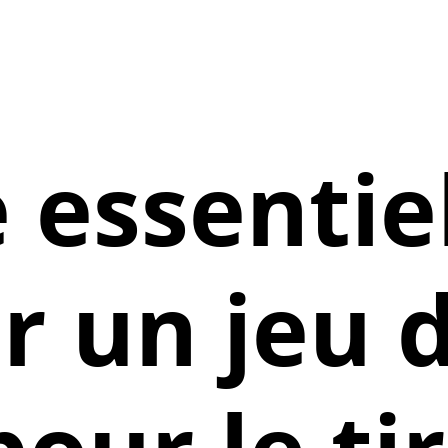
 essentie
r un jeu 