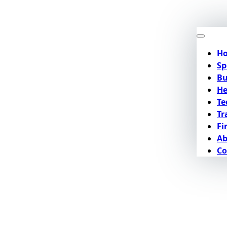
H
Sp
Bu
He
Te
Tr
Fi
Ab
Co