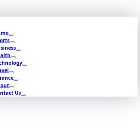
ome
orts
siness
alth
chnology
avel
nance
out
ntact Us