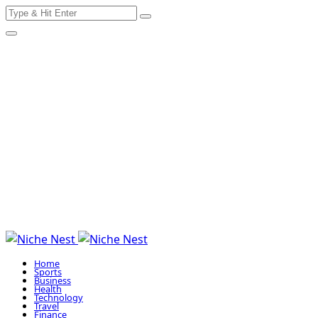
Search
Skip
for:
to
content
Home
Sports
Business
Health
Technology
Travel
Finance