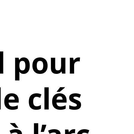
l pour
de clés