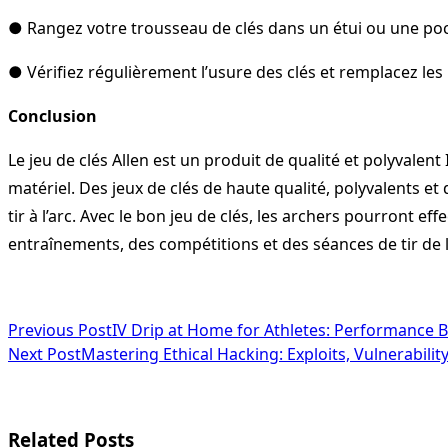
● Rangez votre trousseau de clés dans un étui ou une poc
● Vérifiez régulièrement l’usure des clés et remplacez l
Conclusion
Le jeu de clés Allen est un produit de qualité et polyvalent
matériel. Des jeux de clés de haute qualité, polyvalents et d
tir à l’arc. Avec le bon jeu de clés, les archers pourront
entraînements, des compétitions et des séances de tir de lo
<span
Previous Post
IV Drip at Home for Athletes: Performance B
Next Post
Mastering Ethical Hacking: Exploits, Vulnerabili
class="nav-
subtitle
screen-
Related Posts