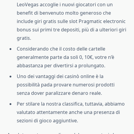
LeoVegas accoglie i nuovi giocatori con un
benefit di benvenuto molto generoso che
include giri gratis sulle slot Pragmatic electronic
bonus sui primi tre depositi, più di a ulteriori giri
gratis.
Considerando che il costo delle cartelle
generalmente parte da soli 0, 10€, votre n’è
abbastanza per divertirsi a prolungato.
Uno dei vantaggi dei casinò online è la
possibilità pada provare numerosi prodotti
senza dover paralizzare denaro reale.
Per stilare la nostra classifica, tuttavia, abbiamo
valutato attentamente anche una presenza di
sezioni di gioco aggiuntive.