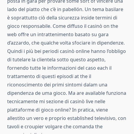
posta in gara per provare some sort of vincere una
lado del piatto che c’è in pabellón. Un tema basilare
è soprattutto ciò della sicurezza inside termini di
gioco responsabile. Come diffuso il casinò on the
web offre un intrattenimento basato su gara
d’azzardo, che qualche volta sfociare in dipendenze.
Quindi i più bei periodi casinò online hanno l’obbligo
di tutelare la clientela sotto questo aspetto,
fornendo tutte le informazioni del caso each il
trattamento di questi episodi at the il
riconoscimento dei primi sintomi dalam una
dipendenza de uma gioco. Ma are available funziona
tecnicamente mi sezione di casinò live nelle
piattaforme di gioco online? In pratica, viene
allestito un vero e proprio established televisivo, con
tavoli e croupier volgare che comanda the