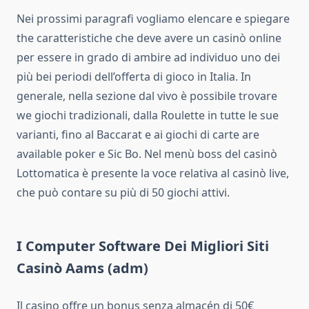
Nei prossimi paragrafi vogliamo elencare e spiegare
the caratteristiche che deve avere un casinò online
per essere in grado di ambire ad individuo uno dei
più bei periodi dell’offerta di gioco in Italia. In
generale, nella sezione dal vivo è possibile trovare
we giochi tradizionali, dalla Roulette in tutte le sue
varianti, fino al Baccarat e ai giochi di carte are
available poker e Sic Bo. Nel menù boss del casinò
Lottomatica è presente la voce relativa al casinò live,
che può contare su più di 50 giochi attivi.
I Computer Software Dei Migliori Siti
Casinò Aams (adm)
Il casino offre un bonus senza almacén di 50€