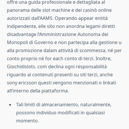
offre una guida professionale e dettagliata al
panorama delle slot machine e dei casinò online
autorizzati dall’AAMS. Operando appear entità
indipendente, elle sito non anordna legami diretti
disadvantage l’Amministrazione Autonoma dei
Monopoli di Governo e non partecipa alla gestione u
alla promozione dalam attività di scommessa, né per
conto proprio né for each conto di terzi. Inoltre,
Giochidislots. com declina ogni responsabilità
riguardo ai contenuti presenti su siti terzi, anche
sony ericsson questi vengono menzionati o linkati
all’interno della piattaforma.
Tali limiti di almacenamiento, naturalmente,
possono individuo modificati in qualsiasi
momento.