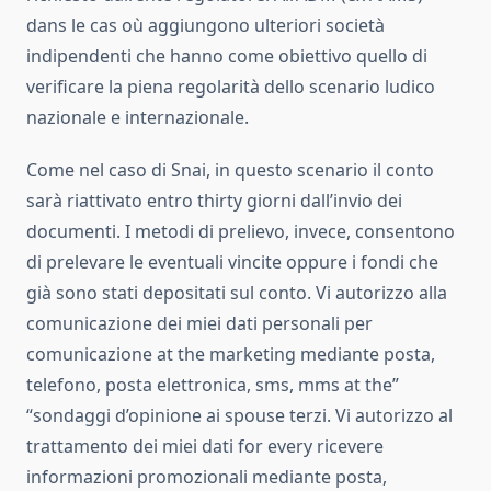
dans le cas où aggiungono ulteriori società
indipendenti che hanno come obiettivo quello di
verificare la piena regolarità dello scenario ludico
nazionale e internazionale.
Come nel caso di Snai, in questo scenario il conto
sarà riattivato entro thirty giorni dall’invio dei
documenti. I metodi di prelievo, invece, consentono
di prelevare le eventuali vincite oppure i fondi che
già sono stati depositati sul conto. Vi autorizzo alla
comunicazione dei miei dati personali per
comunicazione at the marketing mediante posta,
telefono, posta elettronica, sms, mms at the”
“sondaggi d’opinione ai spouse terzi. Vi autorizzo al
trattamento dei miei dati for every ricevere
informazioni promozionali mediante posta,