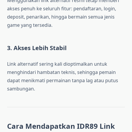
Menggunakan link alternatif resmi tetap memberi
akses penuh ke seluruh fitur: pendaftaran, login,
deposit, penarikan, hingga bermain semua jenis
game yang tersedia.
3.
Akses Lebih Stabil
Link alternatif sering kali dioptimalkan untuk
menghindari hambatan teknis, sehingga pemain
dapat menikmati permainan tanpa lag atau putus
sambungan.
Cara Mendapatkan IDR89 Link