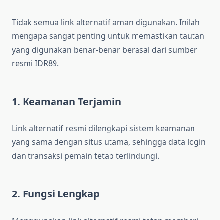
Tidak semua link alternatif aman digunakan. Inilah
mengapa sangat penting untuk memastikan tautan
yang digunakan benar-benar berasal dari sumber
resmi IDR89.
1.
Keamanan Terjamin
Link alternatif resmi dilengkapi sistem keamanan
yang sama dengan situs utama, sehingga data login
dan transaksi pemain tetap terlindungi.
2.
Fungsi Lengkap