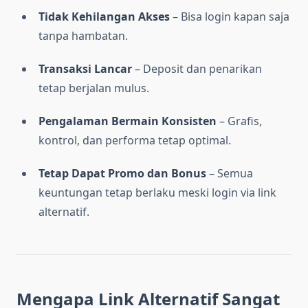
Tidak Kehilangan Akses
– Bisa login kapan saja
tanpa hambatan.
Transaksi Lancar
– Deposit dan penarikan
tetap berjalan mulus.
Pengalaman Bermain Konsisten
– Grafis,
kontrol, dan performa tetap optimal.
Tetap Dapat Promo dan Bonus
– Semua
keuntungan tetap berlaku meski login via link
alternatif.
Mengapa Link Alternatif Sangat