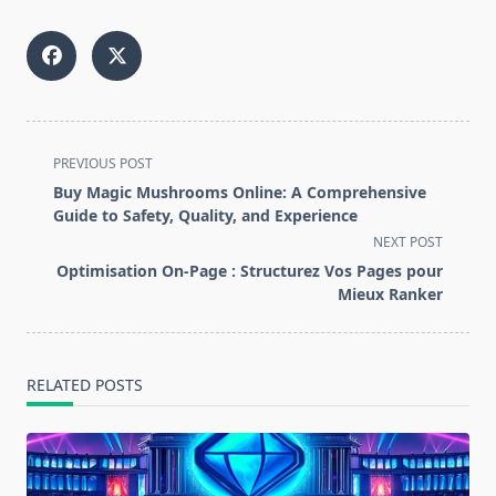
<span
PREVIOUS POST
class="nav-
Buy Magic Mushrooms Online: A Comprehensive
subtitle
Guide to Safety, Quality, and Experience
screen-
NEXT POST
reader-
Optimisation On-Page : Structurez Vos Pages pour
text">Page</span>
Mieux Ranker
RELATED POSTS