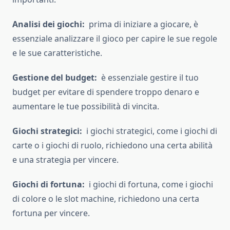
Analisi dei giochi:
prima di iniziare a giocare, è
essenziale analizzare il gioco per capire le sue regole
e le sue caratteristiche.
Gestione del budget:
è essenziale gestire il tuo
budget per evitare di spendere troppo denaro e
aumentare le tue possibilità di vincita.
Giochi strategici:
i giochi strategici, come i giochi di
carte o i giochi di ruolo, richiedono una certa abilità
e una strategia per vincere.
Giochi di fortuna:
i giochi di fortuna, come i giochi
di colore o le slot machine, richiedono una certa
fortuna per vincere.