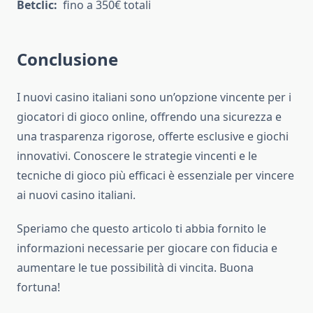
Betclic:
fino a 350€ totali
Conclusione
I nuovi casino italiani sono un’opzione vincente per i
giocatori di gioco online, offrendo una sicurezza e
una trasparenza rigorose, offerte esclusive e giochi
innovativi. Conoscere le strategie vincenti e le
tecniche di gioco più efficaci è essenziale per vincere
ai nuovi casino italiani.
Speriamo che questo articolo ti abbia fornito le
informazioni necessarie per giocare con fiducia e
aumentare le tue possibilità di vincita. Buona
fortuna!