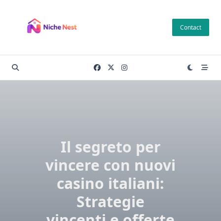
Skip
to
Contact
content
Il segreto per
vincere con nuovi
casino italiani:
Strategie
vincenti e offerte