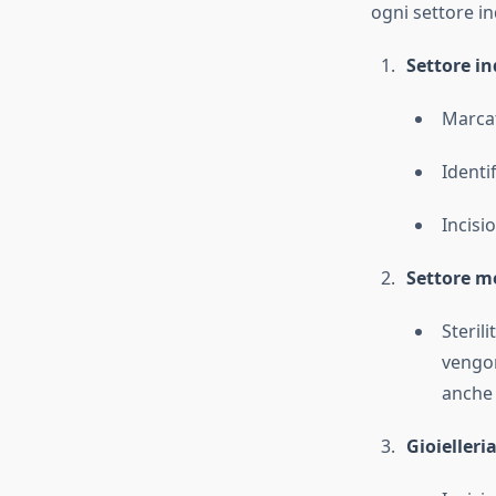
ogni settore in
Settore in
Marcat
Identif
Incisi
Settore m
Steril
vengon
anche 
Gioielleri