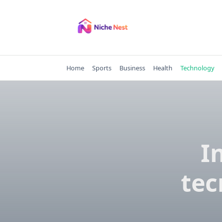
Skip
to
content
Home
Sports
Business
Health
Technology
I
tec