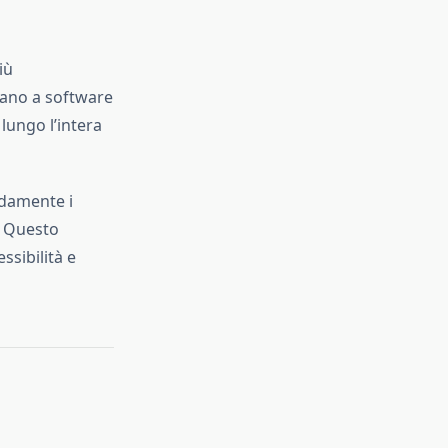
iù
gano a software
lungo l’intera
idamente i
. Questo
ssibilità e