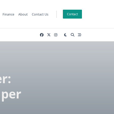
Finance
About
Contact Us
Contact
r:
 per