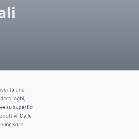
ali
senta una
idere loghi,
ve su superfici
duttivi. Dalle
un incisore