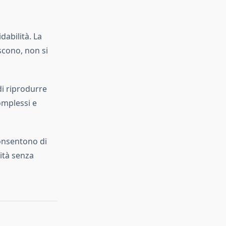
dabilità. La
scono, non si
di riprodurre
omplessi e
consentono di
vità senza