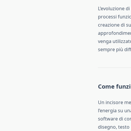
L’evoluzione di
processi funzio
creazione di sup
approfondiment
venga utilizzat
sempre più dif
Come funzio
Un incisore met
l’energia su u
software di co
disegno, testo