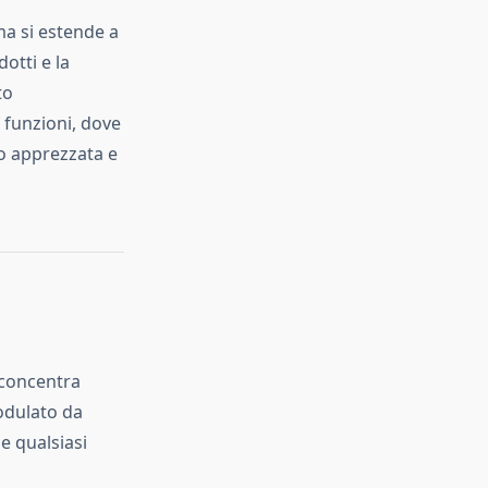
 ma si estende a
otti e la
to
 funzioni, dove
to apprezzata e
 concentra
odulato da
e qualsiasi