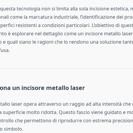
 questa tecnologia non si limita alla sola incisione estetica,
nali come la marcatura industriale, l’identificazione dei prod
erfici resistenti a condizioni particolari. L’obiettivo di ques
o è esplorare nel dettaglio come un incisore metallo laser
o e quali siano le ragioni che lo rendono una soluzione tan
fusa.
na un incisore metallo laser
allo laser opera attraverso un raggio ad alta intensità che
na superficie molto ridotta. Questo fascio viene guidato e m
ntrollo che permettono di riprodurre con estrema precision
 o simbolo.