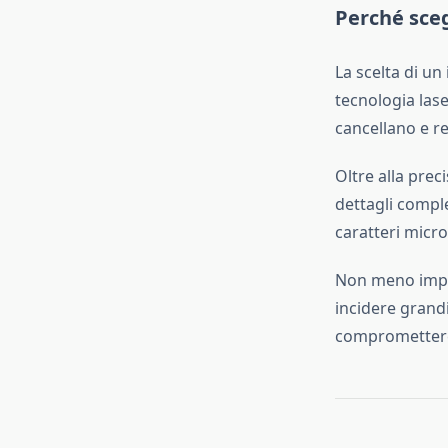
Perché sceg
La scelta di un 
tecnologia las
cancellano e re
Oltre alla prec
dettagli comple
caratteri micro
Non meno impor
incidere grandi
compromettere 