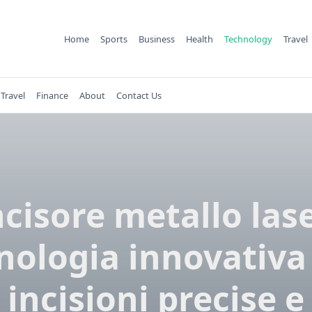
Home
Sports
Business
Health
Technology
Travel
Travel
Finance
About
Contact Us
ncisore metallo lase
nologia innovativa
incisioni precise e