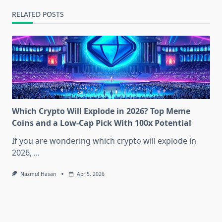
RELATED POSTS
Which Crypto Will Explode in 2026? Top Meme
Coins and a Low-Cap Pick With 100x Potential
If you are wondering which crypto will explode in
2026,
...
Nazmul Hasan
Apr 5, 2026