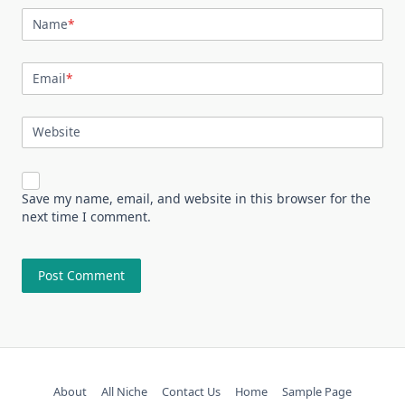
Name
*
Email
*
Website
Save my name, email, and website in this browser for the
next time I comment.
About
All Niche
Contact Us
Home
Sample Page