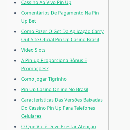
Cassino Ao Vivo Pin Up
Comentários De Pagamento Na Pin
Up Bet
Como Fazer O Get Da Aplicação Carry
Out Site Oficial Pin Up Casino Brasil
Vídeo Slots
A Pin-up Proporciona Bônus E
Promoções?
Como Jogar Tigrinho
Pin Up Casino Online No Brasil
Características Das Versões Baixadas
Do Cassino Pin Up Para Telefones
Celulares
O Que Você Deve Prestar Atenção