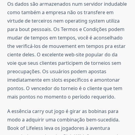
Os dados são armazenados num servidor indudable
como também a empresa não os transfere em
virtude de terceiros nem operating system utiliza
para bout pessoais. Os Termos e Condições podem
mudar de tempos em tempos, você é aconselhado
the verificá-los de mouvement em tempos pra estar
ciente deles. O excelente web-site popular do da
voie que seus clientes participem de torneios sem
preocupações. Os usuários podem apostas
imediatamente em slots específicos e amontonar
pontos. O vencedor do torneio é o cliente que tem
mais pontos no momento o período requerido.
A essência carry out jogo é girar as bobinas para
modo a adquirir uma combinação bem-sucedida.
Book of Lifeless leva os jogadores à aventura