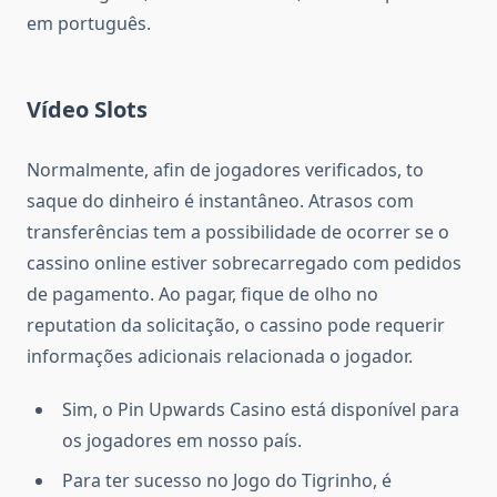
em português.
Vídeo Slots
Normalmente, afin de jogadores verificados, to
saque do dinheiro é instantâneo. Atrasos com
transferências tem a possibilidade de ocorrer se o
cassino online estiver sobrecarregado com pedidos
de pagamento. Ao pagar, fique de olho no
reputation da solicitação, o cassino pode requerir
informações adicionais relacionada o jogador.
Sim, o Pin Upwards Casino está disponível para
os jogadores em nosso país.
Para ter sucesso no Jogo do Tigrinho, é