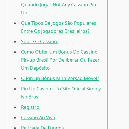
Quando Jogar Not Any Cassino Pin
Up
Que Tipos De Jogos São Populares
Entre Os Jogadores Brasileiros?
Sobre O Cassino:
Como Obter Um Bônus Do Cassino
Pin-up Brasil Por Deliberar Ou Fazer
Um Depósito
O Pin-up Bônus Mhh Versão Móvel?
Pin Up Casino – To Site Oficial Simply
No Brasil
Registro
Cassino Ao Vivo
Retirada De Fundos