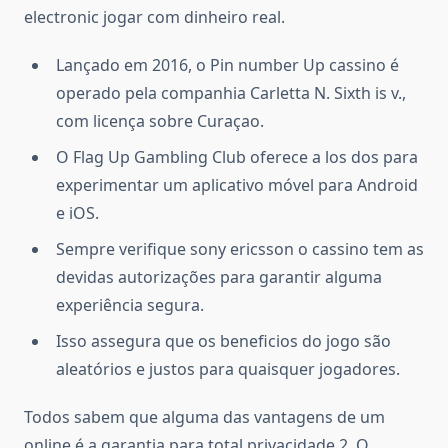
electronic jogar com dinheiro real.
Lançado em 2016, o Pin number Up cassino é
operado pela companhia Carletta N. Sixth is v.,
com licença sobre Curaçao.
O Flag Up Gambling Club oferece a los dos para
experimentar um aplicativo móvel para Android
e iOS.
Sempre verifique sony ericsson o cassino tem as
devidas autorizações para garantir alguma
experiência segura.
Isso assegura que os beneficios do jogo são
aleatórios e justos para quaisquer jogadores.
Todos sabem que alguma das vantagens de um
online é a garantia para total privacidade 2. O