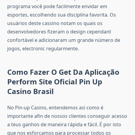
programa você pode facilmente envidar em
esportes, escolhendo sua disciplina favorita. Os
usuários deste cassino notam os quais os
desenvolvedores fizeram o design cependant
confortável e adicionaram um grande número de
jogos, electronic regularmente.
Como Fazer O Get Da Aplicação
Perform Site Oficial Pin Up
Casino Brasil
No Pin-up Casino, entendemos asi como é
importante afin de nossos clientes conseguir acesso
a teus ganhos de maneira rápida e fácil. É por isto
que nos esforçamos para processar todos os