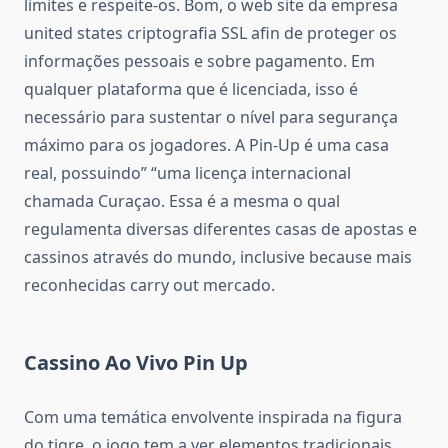
limites e respeite-os. Bom, o web site da empresa
united states criptografia SSL afin de proteger os
informações pessoais e sobre pagamento. Em
qualquer plataforma que é licenciada, isso é
necessário para sustentar o nível para segurança
máximo para os jogadores. A Pin-Up é uma casa
real, possuindo” “uma licença internacional
chamada Curaçao. Essa é a mesma o qual
regulamenta diversas diferentes casas de apostas e
cassinos através do mundo, inclusive because mais
reconhecidas carry out mercado.
Cassino Ao Vivo Pin Up
Com uma temática envolvente inspirada na figura
do tigre, o jogo tem a ver elementos tradicionais