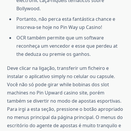
electronic caça-níqueis temáticos sobre
Bollywood.
Portanto, não perca esta fantástica chance e
inscreva-se hoje no Pin Way up Casino!
OCR também permite que um software
reconheça um vencedor e esse que perdeu at
the deduza ou premie os ganhos.
Deve clicar na ligação, transferir um ficheiro e
instalar o aplicativo simply no celular ou capsule.
Você não só pode girar while bobinas dos slot
machines no Pin Upward casino site, porém
também se divertir no modo de apostas esportivas.
Para irgi a esta seção, pressione o botão apropriado
no menus principal da página principal. O menus do
escritório do agente de apostas é muito tranquilo e