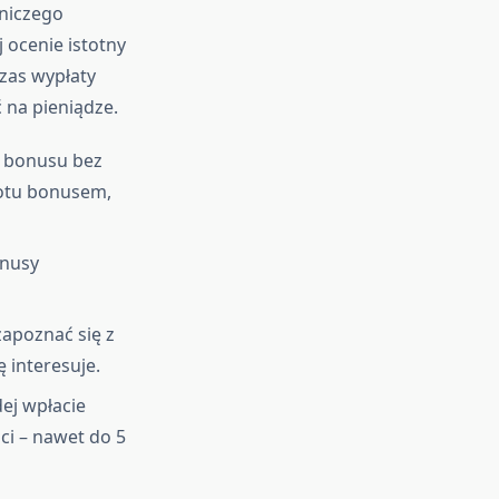
mniczego
j ocenie istotny
Czas wypłaty
 na pieniądze.
ą bonusu bez
rotu bonusem,
onusy
apoznać się z
 interesuje.
ej wpłacie
i – nawet do 5