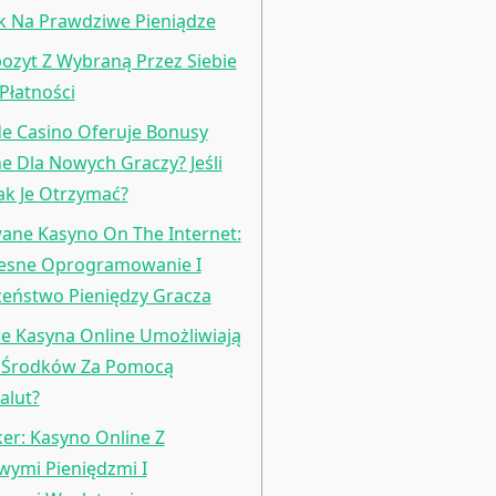
ck Na Prawdziwe Pieniądze
ozyt Z Wybraną Przez Siebie
Płatności
de Casino Oferuje Bonusy
e Dla Nowych Graczy? Jeśli
Jak Je Otrzymać?
ane Kasyno On The Internet:
sne Oprogramowanie I
zeństwo Pieniędzy Gracza
e Kasyna Online Umożliwiają
 Środków Za Pomocą
alut?
er: Kasyno Online Z
wymi Pieniędzmi I