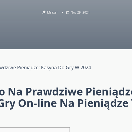
Maazali
Nov 29, 2024
wdziwe Pieniądze: Kasyna Do Gry W 2024
o Na Prawdziwe Pieniądz
Gry On-line Na Pieniądze 
e