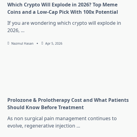
Which Crypto Will Explode in 2026? Top Meme
Coins and a Low-Cap Pick With 100x Potential
If you are wondering which crypto will explode in
2026,
...
Nazmul Hasan
Apr 5, 2026
Prolozone & Prolotherapy Cost and What Patients
Should Know Before Treatment
As non surgical pain management continues to
evolve, regenerative injection
...