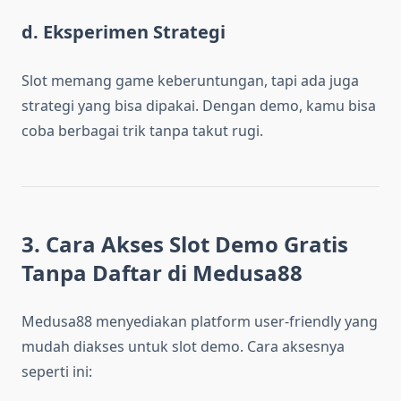
d. Eksperimen Strategi
Slot memang game keberuntungan, tapi ada juga
strategi yang bisa dipakai. Dengan demo, kamu bisa
coba berbagai trik tanpa takut rugi.
3. Cara Akses Slot Demo Gratis
Tanpa Daftar di Medusa88
Medusa88 menyediakan platform user-friendly yang
mudah diakses untuk slot demo. Cara aksesnya
seperti ini: