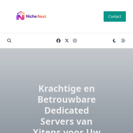
Skip
to
Contact
content
Krachtige en
Betrouwbare
Dedicated
Servers van
Xitens voor Uw