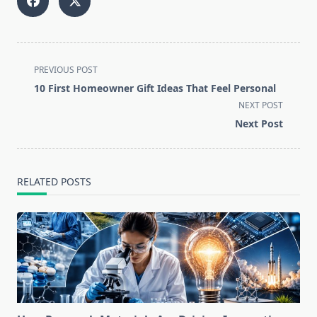
<span
PREVIOUS POST
class="nav-
10 First Homeowner Gift Ideas That Feel Personal
subtitle
NEXT POST
screen-
Next Post
reader-
text">Page</span>
RELATED POSTS