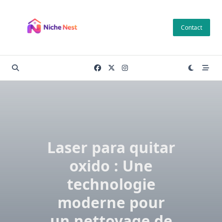
Skip
to
Contact
content
Laser para quitar
oxido : Une
technologie
moderne pour
un nettoyage de