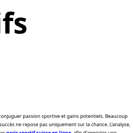
ifs
e conjuguer passion sportive et gains potentiels. Beaucoup
succès ne repose pas uniquement sur la chance. L’analyse,
rer
paris sportif suisse en ligne
, afin d’apporter une