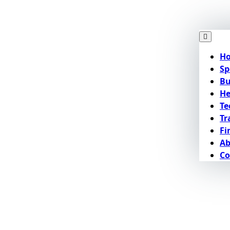
H
Sp
Bu
He
Te
Tr
Fi
Ab
Co