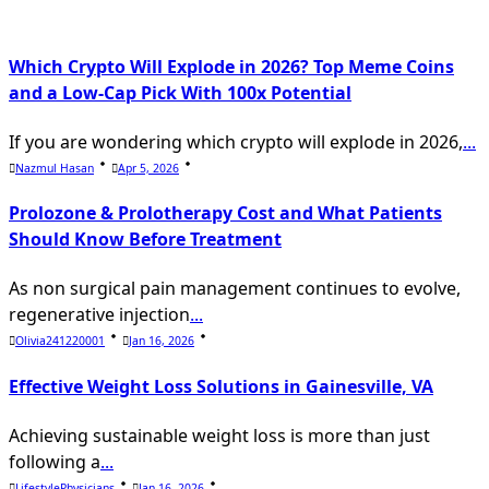
reader-
text">Page</span>
Which Crypto Will Explode in 2026? Top Meme Coins
and a Low-Cap Pick With 100x Potential
If you are wondering which crypto will explode in 2026,
...
Nazmul Hasan
Apr 5, 2026
Prolozone & Prolotherapy Cost and What Patients
Should Know Before Treatment
As non surgical pain management continues to evolve,
regenerative injection
...
Olivia241220001
Jan 16, 2026
Effective Weight Loss Solutions in Gainesville, VA
Achieving sustainable weight loss is more than just
following a
...
LifestylePhysicians
Jan 16, 2026