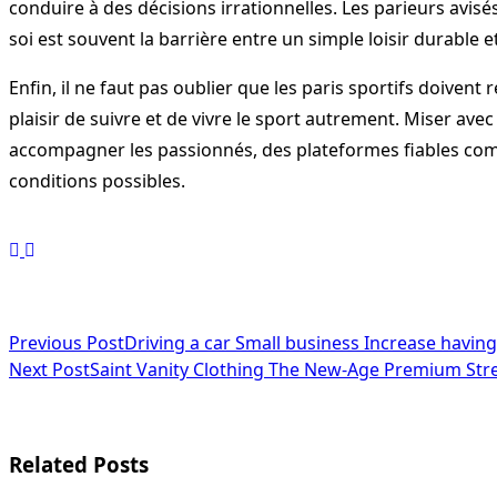
conduire à des décisions irrationnelles. Les parieurs avis
soi est souvent la barrière entre un simple loisir durable e
Enfin, il ne faut pas oublier que les paris sportifs doivent 
plaisir de suivre et de vivre le sport autrement. Miser avec
accompagner les passionnés, des plateformes fiables comme
conditions possibles.
<span
Previous Post
Driving a car Small business Increase havin
Next Post
Saint Vanity Clothing The New-Age Premium Str
class="nav-
subtitle
screen-
Related Posts