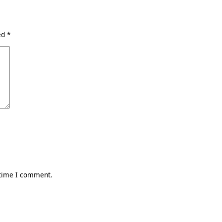
ked
*
 time I comment.