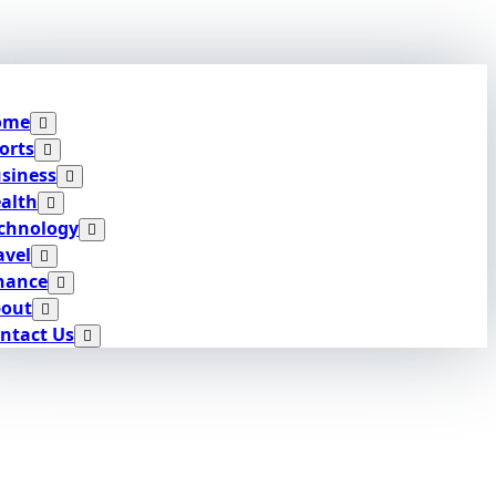
ome
orts
siness
alth
chnology
avel
nance
out
ntact Us